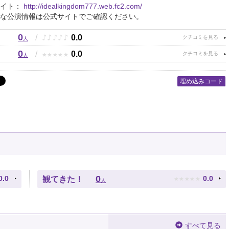
サイト：
http://idealkingdom777.web.fc2.com/
な公演情報は公式サイトでご確認ください。
0
♪
♪
♪
♪
♪
/
0.0
人
0
★
★
★
★
★
/
0.0
人
埋め込みコード
★
★
★
★
★
0
0.0
0.0
観てきた！
人
すべて見る