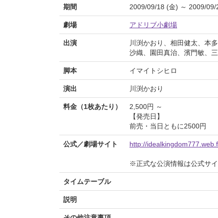
期間
2009/09/18 (金) ～ 2009/09/
劇場
アドリブ小劇場
出演
川渕かおり、相田健太、本多
沙織、園田真治、濱門敏、三
脚本
イマイトシヒロ
演出
川渕かおり
料金（1枚あたり）
2,500円 ～
【発売日】
前売・当日ともに2500円
公式／劇場サイト
http://idealkingdom777.web.
※正式な公演情報は公式サ
タイムテーブル
説明
その他注意事項