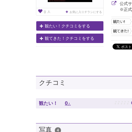
公式
※正式
人
0
お気に入りチラシにする
観たい！クチコミをする
観てきた！クチコミをする
クチコミ
♪
♪
♪
♪
♪
0
観たい！
人
写真
4