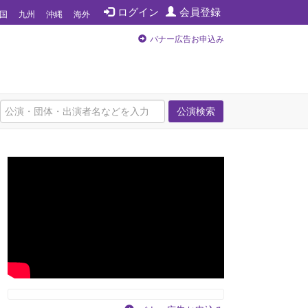
ログイン
会員登録
国
九州
沖縄
海外
バナー広告お申込み
公演検索