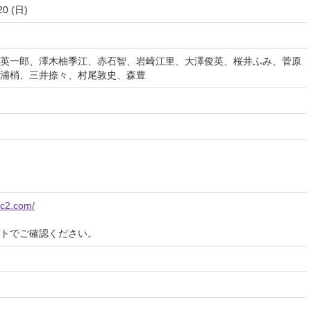
20 (日)
英一郎、澤木柚季江、赤石智、岩崎江里、大澤俊英、桜井ふみ、菅原
浦梢、三井捺々、村尾敦史、森豊
fc2.com/
イトでご確認ください。