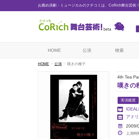
お薦め演劇・ミュージカルのクチコミは、CoRich舞台芸術
HOME
公演
検索
HOME
公演
嘆きの種子
4th Tea Pa
嘆きの
実演鑑賞
IDEA
アドリ
2009/
上演時