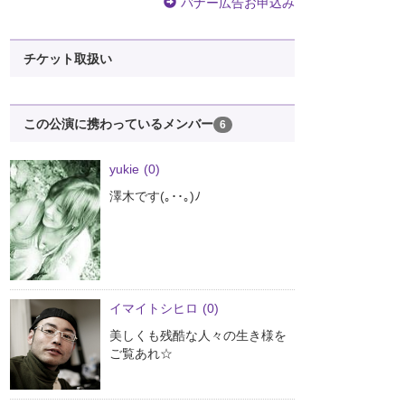
バナー広告お申込み
チケット取扱い
この公演に携わっているメンバー
6
yukie
(0)
澤木です(｡･･｡)ﾉ
イマイトシヒロ
(0)
美しくも残酷な人々の生き様を
ご覧あれ☆