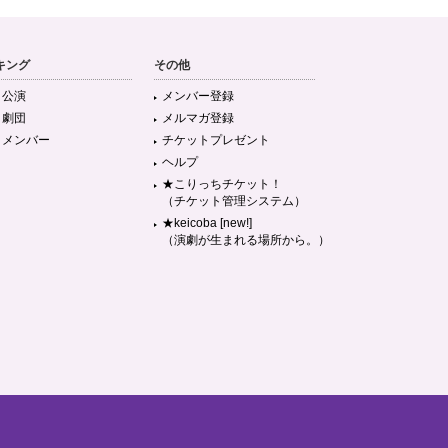
キング
その他
目公演
メンバー登録
目劇団
メルマガ登録
目メンバー
チケットプレゼント
ヘルプ
★こりっちチケット！
（チケット管理システム）
★keicoba [new!]
（演劇が生まれる場所から。）