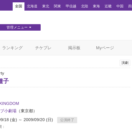
！
全国
北海道
東北
関東
甲信越
北陸
東海
近畿
中国
四
管理メニュー
団体WEBサイト管理
顧客管理
ランキング
チケプレ
掲示板
Myページ
演劇
rty
種子
LKINGDOM
ブ小劇場
（東京都）
09/18 (金) ～ 2009/09/20 (日)
公演終了
間：