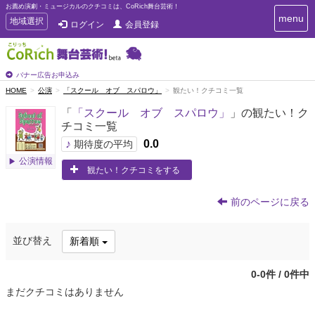
お薦め演劇・ミュージカルのクチコミは、CoRich舞台芸術！
T
menu
T
地域選択
ログイン
会員登録
o
o
g
g
g
g
l
l
バナー広告お申込み
e
e
HOME
公演
「スクール オブ スパロウ」
観たい！クチコミ一覧
n
n
a
「
「スクール オブ スパロウ」
」の観たい！ク
a
v
チコミ一覧
i
v
g
♪
0.0
i
期待度の平均
a
g
公演情報
t
観たい！クチコミをする
a
i
t
o
n
i
前のページに戻る
o
n
並び替え
新着順
0-0件 / 0件中
まだクチコミはありません