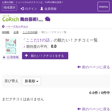
お薦め演劇・ミュージカルのクチコミは、CoRich舞台芸術！
T
menu
T
地域選択
ログイン
会員登録
o
o
g
g
g
g
l
l
バナー広告お申込み
e
e
HOME
公演
ここだけの話
観たい！クチコミ一覧
n
n
a
「
ここだけの話
」の観たい！クチコミ一覧
a
v
i
v
♪
0.0
期待度の平均
g
i
a
観たい！クチコミをする
g
公演情報
t
a
i
t
o
前のページに戻る
n
i
o
並び替え
新着順
n
0-0件 / 0件中
まだクチコミはありません
前のページに戻る