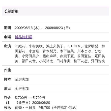
公演詳細
期間
2009/08/13 (木) ～ 2009/08/23 (日)
劇場
博品館劇場
出演
叶結花、米村美咲、鴻上久美子、ＫＥＮＮ、佐保明梨、和
田彩花、小倉唯、青木梨乃、木下綾菜、川本まゆ、ひな
実、小野田美夕、指出麻琴、赤須千夏、前田憂佳、疋田英
美、福田花音、小関裕太、田村芽実、柳下花恋、澤田怜央
作曲
脚本
金房実加
演出
金房実加
料金
5,700円 ～ 5,700円
（1
【発売日】2009/06/20
枚あ
前売・当日共 ¥5,700（全席指定･税込）