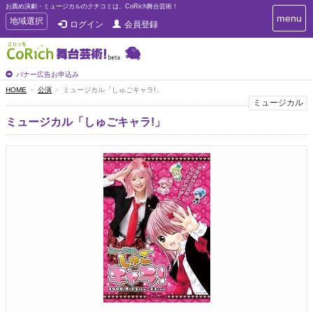
お薦め演劇・ミュージカルのクチコミは、CoRich舞台芸術！
T
menu
T
地域選択
ログイン
会員登録
o
o
g
g
g
g
l
l
バナー広告お申込み
e
e
HOME
公演
ミュージカル「しゅごキャラ!」
n
n
ミュージカル
a
a
v
ミュージカル「しゅごキャラ!」
i
v
g
i
a
g
t
a
i
t
o
n
i
o
n