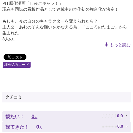
PIT原作漫画「しゅごキャラ！」
現在も同誌の看板作品として連載中の本作初の舞台化が決定！
もしも、今の自分のキャラクターを変えられたら？
主人公・あむのそんな願いをかなえる為、「こころのたまご」から
生まれた
3人の...
もっと読む
埋め込みコード
クチコミ
♪
♪
♪
♪
♪
0
0.0
観たい！
人
★
★
★
★
★
0
0.0
観てきた！
人