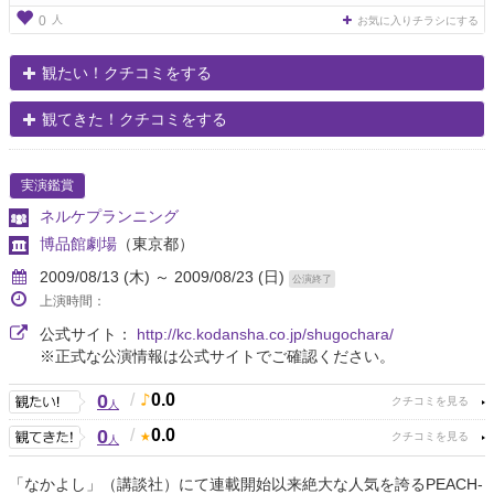
人
0
お気に入りチラシにする
観たい！クチコミをする
観てきた！クチコミをする
実演鑑賞
ネルケプランニング
博品館劇場
（東京都）
2009/08/13 (木) ～ 2009/08/23 (日)
公演終了
上演時間：
公式サイト：
http://kc.kodansha.co.jp/shugochara/
※正式な公演情報は公式サイトでご確認ください。
0
/
0.0
人
0
/
0.0
人
「なかよし」（講談社）にて連載開始以来絶大な人気を誇るPEACH-