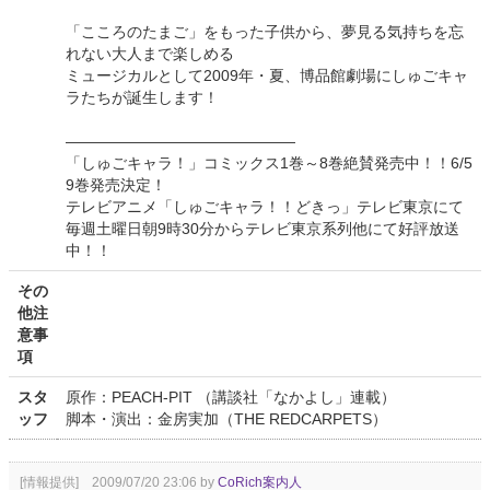
「こころのたまご」をもった子供から、夢見る気持ちを忘
れない大人まで楽しめる
ミュージカルとして2009年・夏、博品館劇場にしゅごキャ
ラたちが誕生します！
―――――――――――――――
「しゅごキャラ！」コミックス1巻～8巻絶賛発売中！！6/5
9巻発売決定！
テレビアニメ「しゅごキャラ！！どきっ」テレビ東京にて
毎週土曜日朝9時30分からテレビ東京系列他にて好評放送
中！！
その
他注
意事
項
スタ
原作：PEACH-PIT （講談社「なかよし」連載）
ッフ
脚本・演出：金房実加（THE REDCARPETS）
[情報提供] 2009/07/20 23:06 by
CoRich案内人