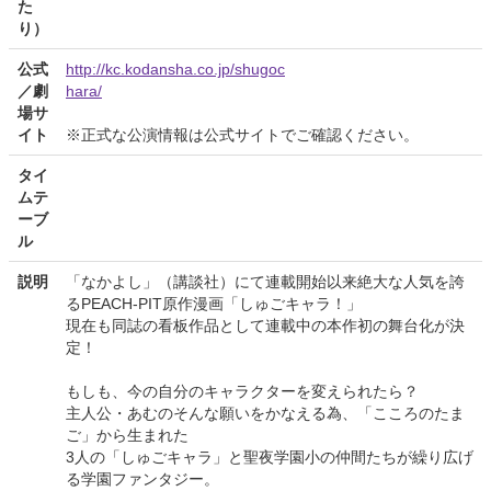
た
り）
公式
http://kc.kodansha.co.jp/shugoc
／劇
hara/
場サ
イト
※正式な公演情報は公式サイトでご確認ください。
タイ
ムテ
ーブ
ル
説明
「なかよし」（講談社）にて連載開始以来絶大な人気を誇
るPEACH-PIT原作漫画「しゅごキャラ！」
現在も同誌の看板作品として連載中の本作初の舞台化が決
定！
もしも、今の自分のキャラクターを変えられたら？
主人公・あむのそんな願いをかなえる為、「こころのたま
ご」から生まれた
3人の「しゅごキャラ」と聖夜学園小の仲間たちが繰り広げ
る学園ファンタジー。