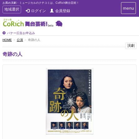
お薦め演劇・ミュージカルのクチコミは、CoRich舞台芸術！
T
menu
T
地域選択
ログイン
会員登録
o
o
g
g
g
g
l
l
バナー広告お申込み
e
e
HOME
公演
奇跡の人
n
n
演劇
a
a
v
奇跡の人
i
v
g
i
a
g
t
a
i
t
o
n
i
o
n