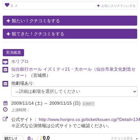
人
0
お気に入りチラシにする
観たい！クチコミをする
観てきた！クチコミをする
実演鑑賞
ホリプロ
仙台銀行ホール イズミティ21・大ホール（仙台市泉文化創造セ
ンター）
（宮城県）
他劇場あり:
2009/11/14 (土) ～ 2009/11/15 (日)
公演終了
上演時間：
公式サイト：
http://www.horipro.co.jp/ticket/kouen.cgi?Detail=13
※正式な公演情報は公式サイトでご確認ください。
0
/
0.0
人