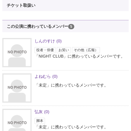
¥1,800
https://t.co/tpkLGbJ2MR
#ワラネタFULL
#三坪
#三坪info
チケット取扱い
4年弱前
新作のハーモニカ情報
この公演に携わっているメンバー
5
@shinsaku_new
⭐️明日10/13(木)LIVE⭐️ 🎤「ブレナイ」 会場:西新宿ナルゲキ 開場16:20/開演
しんのすけ
(0)
16:30
https://t.co/fdBSJjz7nB
🎤「ワラネタFULL」 会場:西新宿ナルゲキ 開場
17:50/開演18…
https://t.co/VanNdSdCfk
役者・俳優
お笑い
その他（広報）
4年弱前
「NIGHT CLUB」に携わっているメンバーです。
竹内ズ情報
@takeuchizu_info
よねむら
(0)
🆕 11月12日(土) 『DRASTIC HOLIDAY』 開場 15:15 開演 15:30 西新宿ナル
「未定」に携わっているメンバーです。
ゲキ 会場観覧チケット 前売券：2500円 当日券：2800円 (来場チケットは10
月12日(水) 22時〜予約開始で…
https://t.co/87H9fToMuP
4年弱前
弘灰
(0)
レインマンズinfo
@rainmans_info
脚本
【明日！】 『若武者M』 日程 10月13日(木) 会場 西新宿ナルゲキ 開場
「未定」に携わっているメンバーです。