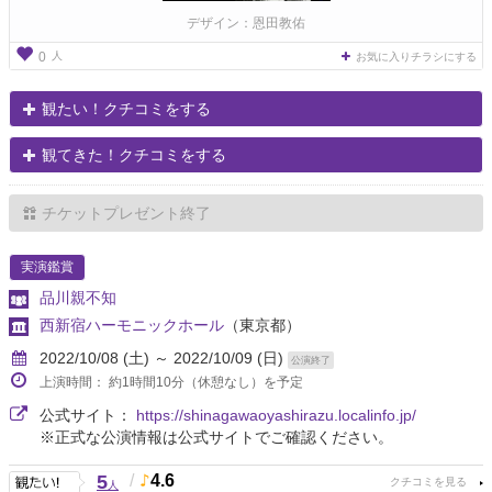
デザイン：恩田教佑
人
0
お気に入りチラシにする
観たい！クチコミをする
観てきた！クチコミをする
チケットプレゼント終了
実演鑑賞
品川親不知
西新宿ハーモニックホール
（東京都）
2022/10/08 (土) ～ 2022/10/09 (日)
公演終了
上演時間： 約1時間10分（休憩なし）を予定
公式サイト：
https://shinagawaoyashirazu.localinfo.jp/
※正式な公演情報は公式サイトでご確認ください。
5
/
4.6
人