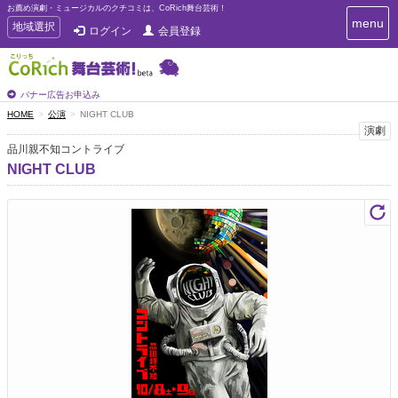
お薦め演劇・ミュージカルのクチコミは、CoRich舞台芸術！
T
menu
T
地域選択
ログイン
会員登録
o
o
g
g
g
g
l
l
バナー広告お申込み
e
e
HOME
公演
NIGHT CLUB
n
n
演劇
a
a
v
品川親不知コントライブ
i
v
NIGHT CLUB
g
i
a
g
t
a
i
t
o
n
i
o
n