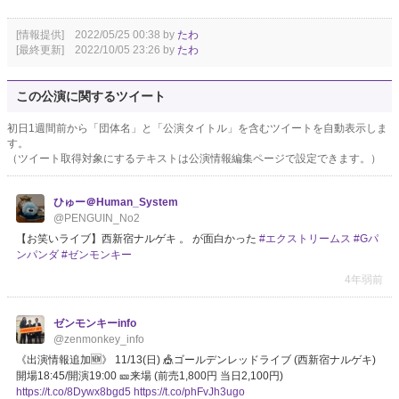
[情報提供] 2022/05/25 00:38 by
たわ
[最終更新] 2022/10/05 23:26 by
たわ
この公演に関するツイート
初日1週間前から「団体名」と「公演タイトル」を含むツイートを自動表示しま
す。
（ツイート取得対象にするテキストは公演情報編集ページで設定できます。）
ひゅー＠Human_System
@PENGUIN_No2
【お笑いライブ】西新宿ナルゲキ 。 が面白かった
#エクストリームス
#Gパ
ンパンダ
#ゼンモンキー
4年弱前
ゼンモンキーinfo
@zenmonkey_info
《出演情報追加🆕》 11/13(日) 🎪ゴールデンレッドライブ (西新宿ナルゲキ)
開場18:45/開演19:00 🎫来場 (前売1,800円 当日2,100円)
https://t.co/8Dywx8bgd5
https://t.co/phFvJh3ugo