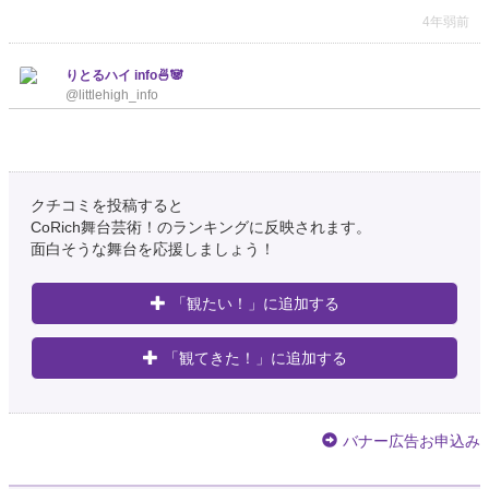
4年弱前
りとるハイ info🍜🐼
@littlehigh_info
【明日のライブはこちら】 🐴若武者M🐴 10月13日(木) 〖 開 場 〗19:50 〖
開 演 〗20:00 〖 会 場 〗西新宿ナルゲキ 〖 料 金 〗¥1,500 🎫来場☞
https://t.co/NjdPwfT0E5
…
https://t.co/zL0mxkdFUN
4年弱前
クチコミを投稿すると
CoRich舞台芸術！のランキングに反映されます。
佐藤大介
面白そうな舞台を応援しましょう！
@Sato_satodai
明日10/13(木)は ニコジョッキー「ハナフダの壊れるほど抱きしめて」 西新
「観たい！」に追加する
宿ナルゲキでは ・ブレナイでハウンドチョーカー ・ワラネタFULLでハナフ
ダ マンザイチーノ@新宿ブリーカーでオッパショ石 ジャガモンド斉藤と関
根ささら…
https://t.co/0H9y926VPU
「観てきた！」に追加する
4年弱前
三坪 info
バナー広告お申込み
@santsubo_info
『 🗓10/13（木） 🚪17:50 🎙18:00 📍西新宿ナルゲキ 🎫前売¥1,500／当日