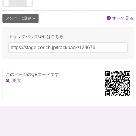
19:50/開演 20:00 詳細↓
https://t.co/yJYI58S1tb
🎫来場 前売 1500円/当日
1800円…
https://t.co/pSbA5O0f8A
4年弱前
すべて見る
メンバーに登録
大仰天に大注目
@daigyoten_attn
トラックバックURLはこちら
▼11月 🔵01(火)20:00[新宿ハイジアV-1/💻ZAIKO]新大石兄弟
https://t.co/P1IolQ4lhX
https://t.co/PF274fDBkt
🆕02(水)19:30[西新宿ナルゲ
キ/💻K-PRO…
https://t.co/ejfiqZuypT
4年弱前
このページのQRコードです。
大仰天に大注目
拡大
@daigyoten_attn
▼10月 🔵25(火)18:00[西新宿ナルゲキ/💻K-PRO ZAIKO]ワラネタFULL
https://t.co/HQUkesmV6U
🔵25(火)20:00[新宿ハイジアV-1/💻人力舎ZAIKO]異
端なスター道vol.1…
https://t.co/My78P8FgAs
4年弱前
大仰天に大注目
@daigyoten_attn
▼10月 🔴12(水)19:30[ネイキッドロフト横浜/💻ツイキャス]今更聞けないメ