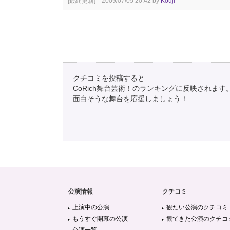
[最終更新] 2009/07/05 20:42 by
Kouji
クチコミを投稿すると
CoRich舞台芸術！のランキングに反映されます
面白そうな舞台を応援しましょう！
公演情報
クチコミ
上演中の公演
観たい公演のクチコミ
もうすぐ開幕の公演
観てきた公演のクチコ
公演一覧