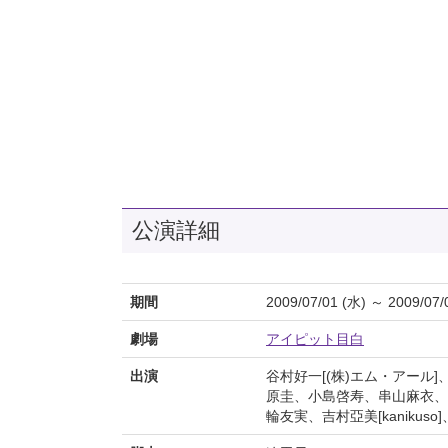
公演詳細
期間
2009/07/01 (水) ～ 2009/07/
劇場
アイピット目白
出演
谷村好一[(株)エム・アール]
原圭、小島啓寿、串山麻衣、も
輪友実、吉村亞美[kanikuso]、