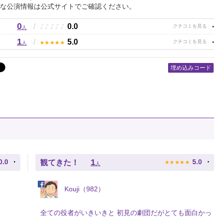
な公演情報は公式サイトでご確認ください。
0
♪
♪
♪
♪
♪
/
0.0
人
1
★
★
★
★
★
/
5.0
人
埋め込みコード
★
★
★
★
★
1
0.0
5.0
観てきた！
人
Kouji（982）
全ての役者がいきいきと 初見の劇団だがとても面白かっ