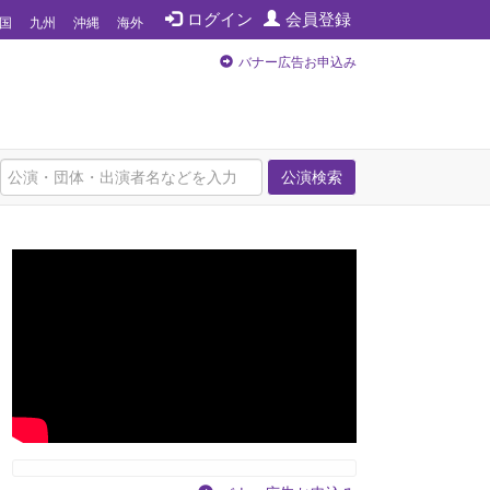
ログイン
会員登録
国
九州
沖縄
海外
バナー広告お申込み
公演検索