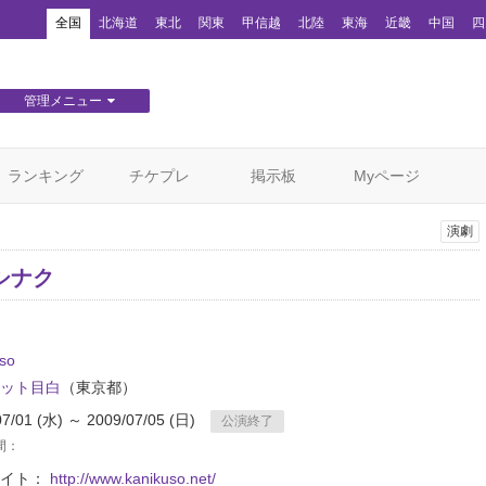
！
全国
北海道
東北
関東
甲信越
北陸
東海
近畿
中国
四
管理メニュー
団体WEBサイト管理
顧客管理
ランキング
チケプレ
掲示板
Myページ
演劇
シナク
so
ット目白
（東京都）
07/01 (水) ～ 2009/07/05 (日)
公演終了
間：
サイト：
http://www.kanikuso.net/