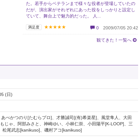
た。若手からベテランまで様々な役者が登場していたの
だが、演出家がそれぞれにあった役をしっかりと設定し
ていて、舞台上で魅力的だった。 人...
★★★★★
満足度
0
2009/07/05 20:42
観てきた！一覧へ
05 (日)
、あべかつのり[たむらプロ]、才勝誠司[(有)希楽星]、風堂隼人、大田
じゃ、阿部みさと、神崎ゆい、小林仁崇、小田陽平[K-LOOP]、三
松尾武志[kanikuso]、磯村アコ[kanikuso]