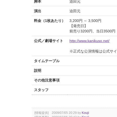
脚本
迫田元
演出
迫田元
料金（1枚あたり）
3,200円 ～ 3,500円
【発売日】
前売り3200円、当日3500円
公式／劇場サイト
http://www.kanikuso.net/
※正式な公演情報は公式サ
タイムテーブル
説明
その他注意事項
スタッフ
[情報提供] 2009/07/05 20:29 by
Kouji