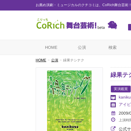
お薦め演劇・ミュージカルのクチコミは、CoRich舞台芸術
HOME
公演
検索
HOME
公演
緑果テシナク
緑果テ
実演鑑賞
kaniku
アイピ
2009/
上演時
公式