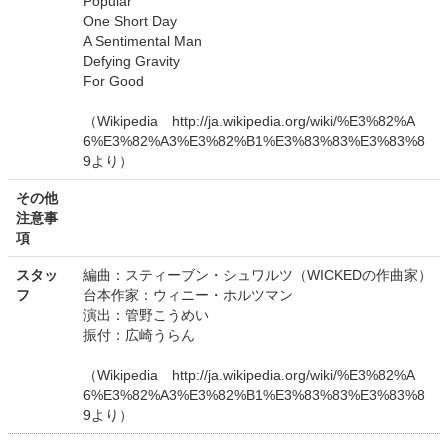
Popular
One Short Day
A Sentimental Man
Defying Gravity
For Good
（Wikipedia http://ja.wikipedia.org/wiki/%E3%82%A
6%E3%82%A3%E3%82%B1%E3%83%83%E3%83%8
9より）
その他
注意事
項
スタッ
編曲：スティーブン・シュワルツ（WICKEDの作曲家）
フ
台本作家：ウィニー・ホルツマン
演出：管野こうめい
振付：広崎うらん
（Wikipedia http://ja.wikipedia.org/wiki/%E3%82%A
6%E3%82%A3%E3%82%B1%E3%83%83%E3%83%8
9より）