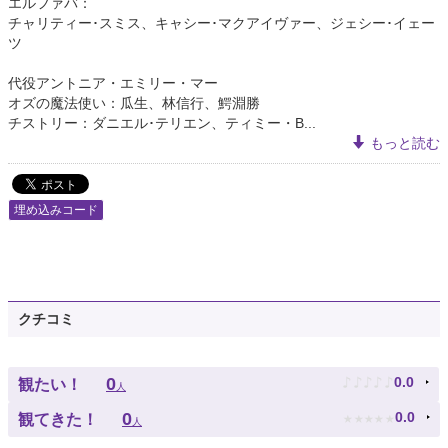
エルファバ：
チャリティー･スミス、キャシー･マクアイヴァー、ジェシー･イェー
ツ
代役アントニア・エミリー・マー
オズの魔法使い：瓜生、林信行、鰐淵勝
チストリー：ダニエル･テリエン、ティミー・B...
もっと読む
埋め込みコード
クチコミ
♪
♪
♪
♪
♪
0
0.0
観たい！
人
★
★
★
★
★
0
0.0
観てきた！
人