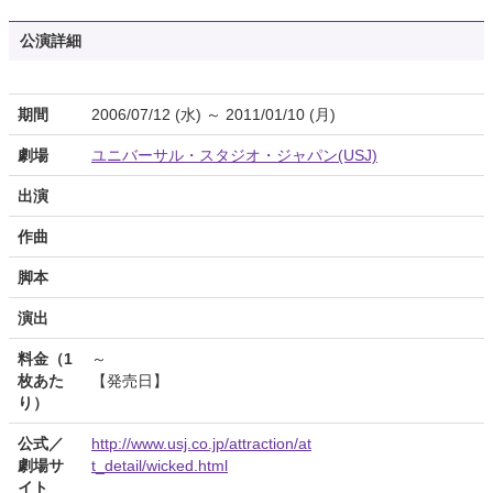
公演詳細
期間
2006/07/12 (水) ～ 2011/01/10 (月)
劇場
ユニバーサル・スタジオ・ジャパン(USJ)
出演
作曲
脚本
演出
料金（1
～
枚あた
【発売日】
り）
公式／
http://www.usj.co.jp/attraction/at
劇場サ
t_detail/wicked.html
イト