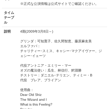
※正式な公演情報は公式サイトでご確認ください。
タイム
テーブ
ル
説明
4期(2009年3月8日～)
グリンダ：可知寛子、佐久間智恵、藤原麻友美
エルファバ：
チャリティー･スミス、キャシー･マクアイヴァー、ジ
ェシー･イェーツ
代役アントニア・エミリー・マー
オズの魔法使い：瓜生、林信行、鰐淵勝
チストリー：ダニエル･テリエン、ティミー・B
代役 ブレア、ブライアン
使用曲：
Dear Old Shiz
The Wizard and I
What is this Feeling?