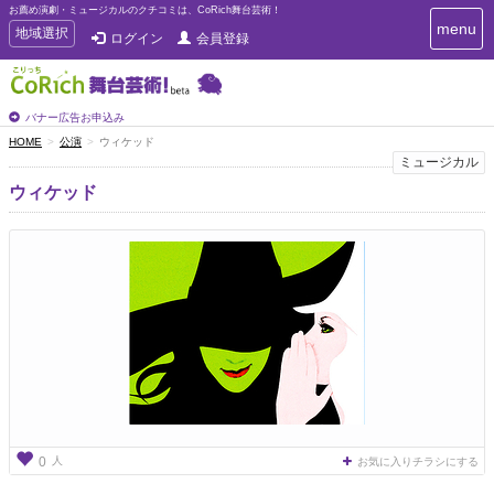
お薦め演劇・ミュージカルのクチコミは、CoRich舞台芸術！
T
menu
T
地域選択
ログイン
会員登録
o
o
g
g
g
g
l
l
バナー広告お申込み
e
e
HOME
公演
ウィケッド
n
n
ミュージカル
a
a
v
ウィケッド
i
v
g
i
a
g
t
a
i
t
o
n
i
o
n
人
0
お気に入りチラシにする