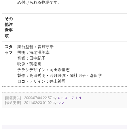
め付けられる物語です。
その
他注
意事
項
スタ
舞台監督：青野守浩
ッフ
照明：海老澤美幸
音響：田中紀子
映像：芳松明
チラシデザイン：岡田希世志
製作：高田秀明・若月咲弥・閑社明子・森田学
ロゴ・デザイン：井上裕司
[情報提供] 2009/07/04 22:57 by
ＣＨＯ－ＺＩＮ
[最終更新] 2011/02/23 01:02 by
シマ