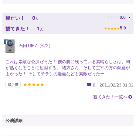
♪
♪
♪
♪
♪
0
0.0
観たい！
人
★
★
★
★
★
1
5.0
観てきた！
人
石田1967（672）
これは素敵な公演だった！ 僕の胸に残っている素晴らしさは、胸
が熱くなることに起因する。 緒方さん、そして主宰の方の熱意が
よかった！ そしてチラシの漫画なども素敵だったー
★★★★★
満足度
0
2011/02/23 01:02
観てきた！一覧へ
公演詳細