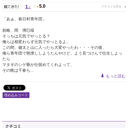
1
/
5.0
人
「あぁ、春日村青年団」
前略、岡 博巳様
そっちは元気でやっとる？
俺らは相変わらず元気でやっとるよ。
この間、健太と山に入ったら大変やったわ・・・その後、
俺ら青年団で熊捜ししようたんやけど、よう見つけんで往生しよっ
たら
マタギのシゲ爺が仕留めてくれよって、
その晩は千春ち...
もっと読む
埋め込みコード
クチコミ