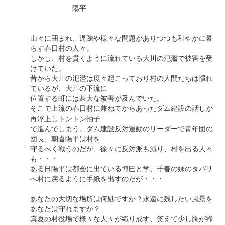
陽平
山々に囲まれ、過疎や様々な問題がありつつも和やかに暮
らす春日村の人々。
しかし、村を貫くように流れている大川の氾濫で被害を受
けていた。
昔から大川の氾濫は度々起こっており村の人間たちは慣れ
ているが、大川の下流に
位置する町には甚大な被害が及んでいた。
そこで上流の春日村に兼ねてからあったダム建設の話しが
再浮上しトントン拍子
で進んでしまう。ダム建設反対運動のリーダーで青年団の
団長、朝倉陽平は村を
守るべく戦うのだが、徐々に反対派も減り、村を出る人々
も・・・
ある日陽平は都会に出ている博巳と学、千春の妹のタバサ
へ村に戻るように手紙を出すのだが・・・
あなたの大切な場所は何処ですか？永遠に残したい風景を
あなたは守れますか？
真夏の村役場で様々な人々が織り成す、笑えて少し胸が締