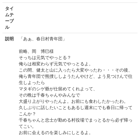
タイ
ムテ
ーブ
ル
説明
「あぁ、春日村青年団」
前略、岡 博巳様
そっちは元気でやっとる？
俺らは相変わらず元気でやっとるよ。
この間、健太と山に入ったら大変やったわ・・・その後、
俺ら青年団で熊捜ししようたんやけど、よう見つけんで往
生しよったら
マタギのシゲ爺が仕留めてくれよって、
その晩は千春ちゃんやみんなで
大盛り上がりやったんよ。お前にも食わしたかったわ。
久しぶりに話したいこともあるし週末にでも春日に帰って
こんか？
千春ちゃんと忠士が勤める村役場でまっとるから必ず帰っ
てこい。
お前に会えるのを楽しみにしとるよ。