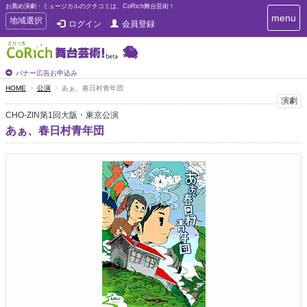
お薦め演劇・ミュージカルのクチコミは、CoRich舞台芸術！
T
menu
T
地域選択
ログイン
会員登録
o
o
g
g
g
g
l
l
バナー広告お申込み
e
e
HOME
公演
あぁ、春日村青年団
n
n
演劇
a
a
v
CHO-ZIN第1回大阪・東京公演
i
v
あぁ、春日村青年団
g
i
a
g
t
a
i
t
o
n
i
o
n