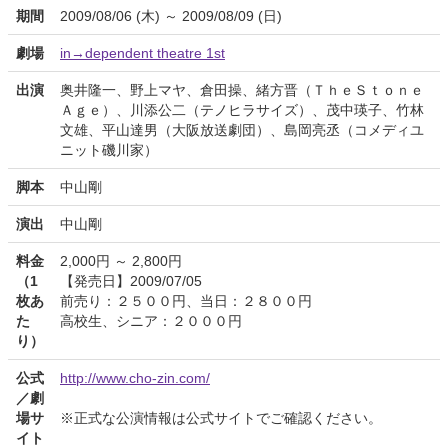
期間
2009/08/06 (木) ～ 2009/08/09 (日)
劇場
in→dependent theatre 1st
出演
奥井隆一、野上マヤ、倉田操、緒方晋（ＴｈｅＳｔｏｎｅ
Ａｇｅ）、川添公二（テノヒラサイズ）、茂中瑛子、竹林
文雄、平山達男（大阪放送劇団）、島岡亮丞（コメディユ
ニット磯川家）
脚本
中山剛
演出
中山剛
料金
2,000円 ～ 2,800円
（1
【発売日】2009/07/05
枚あ
前売り：２５００円、当日：２８００円
た
高校生、シニア：２０００円
り）
公式
http://www.cho-zin.com/
／劇
場サ
※正式な公演情報は公式サイトでご確認ください。
イト