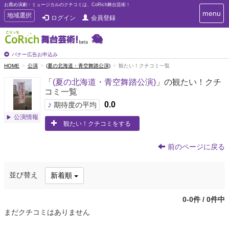
お薦め演劇・ミュージカルのクチコミは、CoRich舞台芸術！
T
menu
T
地域選択
ログイン
会員登録
o
o
g
g
g
g
l
l
バナー広告お申込み
e
e
HOME
公演
(夏の北海道・青空舞踏公演)
観たい！クチコミ一覧
n
n
a
「
(夏の北海道・青空舞踏公演)
」の観たい！クチ
a
v
コミ一覧
i
v
g
♪
0.0
i
期待度の平均
a
g
公演情報
t
観たい！クチコミをする
a
i
t
o
n
i
前のページに戻る
o
n
並び替え
新着順
0-0件 / 0件中
まだクチコミはありません