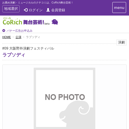
お薦め演劇・ミュージカルのクチコミは、CoRich舞台芸術！
T
menu
T
地域選択
ログイン
会員登録
o
o
g
g
g
g
l
l
バナー広告お申込み
e
e
HOME
公演
ラプソディ
n
n
演劇
a
a
v
#09 大阪野外演劇フェスティバル
i
v
ラプソディ
g
i
a
g
t
a
i
t
o
n
i
o
n