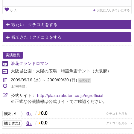
人
0
お気に入りチラシにする
観たい！クチコミをする
観てきた！クチコミをする
実演鑑賞
浪花グランドロマン
大阪城公園・太陽の広場・特設魚雷テント
（大阪府）
2009/09/16 (水) ～ 2009/09/20 (日)
公演終了
上演時間：
公式サイト：
http://plaza.rakuten.co.jp/ngrofficial
※正式な公演情報は公式サイトでご確認ください。
0
/
0.0
人
0
/
0.0
人