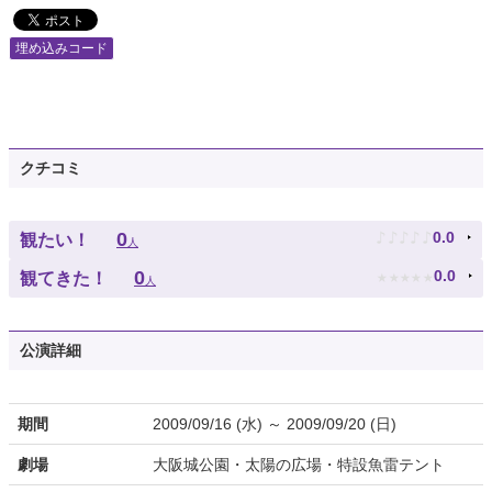
埋め込みコード
クチコミ
♪
♪
♪
♪
♪
0
0.0
観たい！
人
★
★
★
★
★
0
0.0
観てきた！
人
公演詳細
期間
2009/09/16 (水) ～ 2009/09/20 (日)
劇場
大阪城公園・太陽の広場・特設魚雷テント