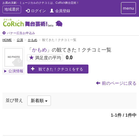
お薦め演劇・ミュージカルのクチコミは、CoRich舞台芸術！
T
menu
T
地域選択
ログイン
会員登録
o
o
g
g
g
g
l
l
バナー広告お申込み
e
e
HOME
公演
かもめ
観てきた！クチコミ一覧
n
n
a
「
かもめ
」の観てきた！クチコミ一覧
a
v
i
v
★
0.0
満足度の平均
g
i
a
観てきた！クチコミをする
g
公演情報
t
a
i
t
o
前のページに戻る
n
i
o
並び替え
新着順
n
1-1件 / 1件中