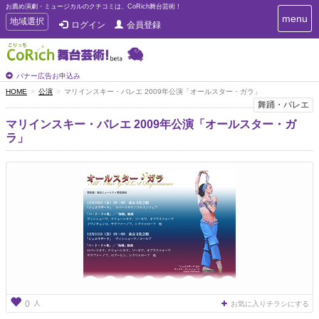
お薦め演劇・ミュージカルのクチコミは、CoRich舞台芸術！
T
menu
T
地域選択
ログイン
会員登録
o
o
g
g
g
g
l
l
バナー広告お申込み
e
e
HOME
公演
マリインスキー・バレエ 2009年公演「オールスター・ガラ」
n
n
舞踊・バレエ
a
a
v
マリインスキー・バレエ 2009年公演「オールスター・ガ
i
v
ラ」
g
i
a
g
t
a
i
t
o
n
i
o
n
人
0
お気に入りチラシにする