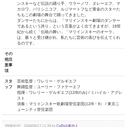
ンスキーなど伝説の踊り手、ウラーノワ、ヌレーエフ、マ
カロワ、バリシニコフ、ルジマートフなど黄金のスターた
ちもこの劇場の舞台で踊ってきました。
ダンサーたちにからは、「マリインスキー劇場のダンサー
であるという誇り」という言葉がよく出てきますが、18世
紀から続く「伝統の舞い」「マリインスキーのオーラ」
は、脈々と受け継がれ、私たちに芸術の喜びを伝えてくれ
るのです。
その
他注
意事
項
スタ
芸術監督：ワレリー・ゲルギエフ
ッフ
舞踊監督：ユーリー・ファテーエフ
指揮：ワレリー・ゲルギエフ(12/8のみ) / ミハイル・アグレ
スト
演奏：マリインスキー歌劇場管弦楽団(12/8・9） / 東京ニ
ューシティ管弦楽団
[情報提供] 2009/06/17 11:39 by
CoRich案内人