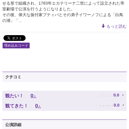
せる形で組織され、1783年エカテリーナ二世によって設立された帝
室劇場で公演を行うようになりました。
その後、偉大な振付家プティパとその弟子イワーノフによる「白鳥
の湖」「...
もっと読む
埋め込みコード
クチコミ
♪
♪
♪
♪
♪
0
0.0
観たい！
人
★
★
★
★
★
0
0.0
観てきた！
人
公演詳細