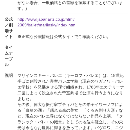
がない場合、一般価格との差額を頂戴することがございま
す。)
公式
http://www.japanarts.co.jp/html/
／劇
2009/ballet/mariinsky/index.htm
場サ
イト
※正式な公演情報は公式サイトでご確認ください。
タイ
ムテ
ーブ
ル
説明
マリインスキー・バレエ（キーロフ・バレエ）は、18世紀
半ばに創設された帝室バレエ学校（現在のワガノワ・バレ
エ学校）を発展させる形で組織され、1783年エカテリーナ
二世によって設立された帝室劇場で公演を行うようになり
ました。
その後、偉大な振付家プティパとその弟子イワーノフによ
る「白鳥の湖」「眠れる森の美女」「くるみ割り人形」な
ど、現在のバレエ界になくてはならない作品を上演。「ク
ラシック・バレエの殿堂」としての地位を確立し、その栄
光は今もなお世界に輝きを放っています。パヴロワ、ニジ