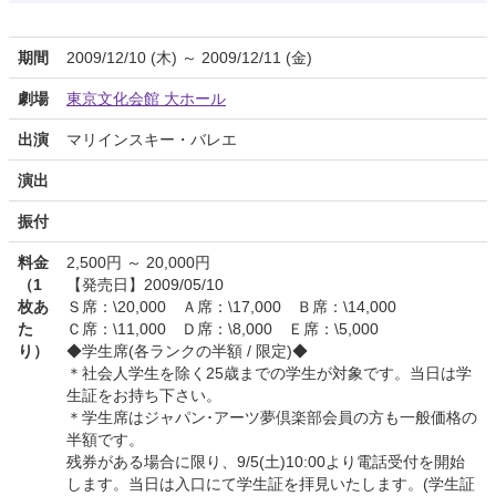
期間
2009/12/10 (木) ～ 2009/12/11 (金)
劇場
東京文化会館 大ホール
出演
マリインスキー・バレエ
演出
振付
料金
2,500円 ～ 20,000円
（1
【発売日】2009/05/10
枚あ
Ｓ席：\20,000 Ａ席：\17,000 Ｂ席：\14,000
た
Ｃ席：\11,000 Ｄ席：\8,000 Ｅ席：\5,000
り）
◆学生席(各ランクの半額 / 限定)◆
＊社会人学生を除く25歳までの学生が対象です。当日は学
生証をお持ち下さい。
＊学生席はジャパン･アーツ夢倶楽部会員の方も一般価格の
半額です。
残券がある場合に限り、9/5(土)10:00より電話受付を開始
します。当日は入口にて学生証を拝見いたします。(学生証