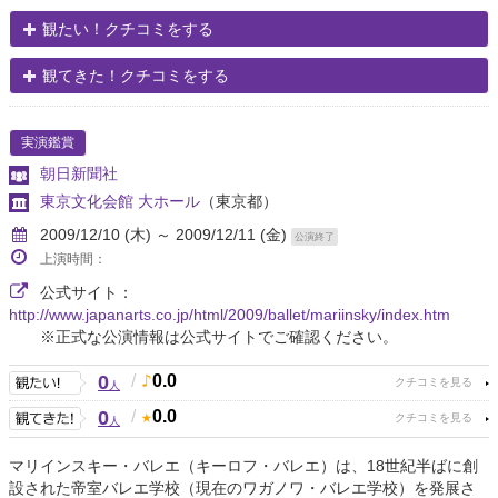
観たい！クチコミをする
観てきた！クチコミをする
実演鑑賞
朝日新聞社
東京文化会館 大ホール
（東京都）
2009/12/10 (木) ～ 2009/12/11 (金)
公演終了
上演時間：
公式サイト：
http://www.japanarts.co.jp/html/2009/ballet/mariinsky/index.htm
※正式な公演情報は公式サイトでご確認ください。
0
/
0.0
人
0
/
0.0
人
マリインスキー・バレエ（キーロフ・バレエ）は、18世紀半ばに創
設された帝室バレエ学校（現在のワガノワ・バレエ学校）を発展さ