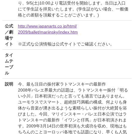
り、9/5(土)10:00より電話受付を開始します。当日は入口
にて学生証を拝見いたします。(学生証がない場合、一般価
格との差額を頂戴することがございます。)
公式
http://www.japanarts.co.jp/html/
／劇
2009/ballet/mariinsky/index.htm
場サ
イト
※正式な公演情報は公式サイトでご確認ください。
タイ
ムテ
ーブ
ル
説明
今、最も注目の振付家ラトマンスキーの最新作
2008年バレエ界最大の話題は、ラトマンスキー振付「明る
い小川」日本初演だったと言っても過言ではありません。
ユーモラスでスマート、超絶技巧満載の構成、何よりも身
体から音楽が湧き出るような素晴らしい振付が大絶賛を浴
びました。今回、マリインスキー・バレエ日本公演ではラ
トマンスキーの最新作「イワンと仔馬」が日本初演されま
す。2009年3月14日の世界初演も大成功を収め、現地はも
ちろんのことヨーロッパ各地でも話題になり、早くも人気