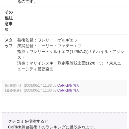
るのです。
その
他注
意事
項
スタ
芸術監督：ワレリー・ゲルギエフ
ッフ
舞踊監督：ユーリー・ファテーエフ
指揮：ワレリー・ゲルギエフ(12/8のみ) / ミハイル・アグレ
スト
演奏：マリインスキー歌劇場管弦楽団(12/8・9） / 東京ニ
ューシティ管弦楽団
[情報提供] 2009/06/17 11:33 by
CoRich案内人
[最終更新] 2009/06/17 11:36 by
CoRich案内人
クチコミを投稿すると
CoRich舞台芸術！のランキングに反映されます。