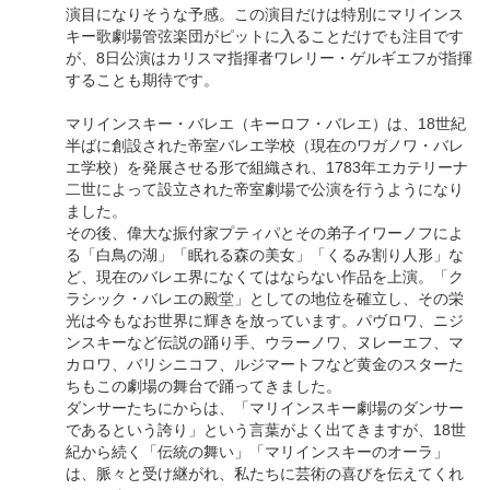
演目になりそうな予感。この演目だけは特別にマリインス
キー歌劇場管弦楽団がピットに入ることだけでも注目です
が、8日公演はカリスマ指揮者ワレリー・ゲルギエフが指揮
することも期待です。
マリインスキー・バレエ（キーロフ・バレエ）は、18世紀
半ばに創設された帝室バレエ学校（現在のワガノワ・バレ
エ学校）を発展させる形で組織され、1783年エカテリーナ
二世によって設立された帝室劇場で公演を行うようになり
ました。
その後、偉大な振付家プティパとその弟子イワーノフによ
る「白鳥の湖」「眠れる森の美女」「くるみ割り人形」な
ど、現在のバレエ界になくてはならない作品を上演。「ク
ラシック・バレエの殿堂」としての地位を確立し、その栄
光は今もなお世界に輝きを放っています。パヴロワ、ニジ
ンスキーなど伝説の踊り手、ウラーノワ、ヌレーエフ、マ
カロワ、バリシニコフ、ルジマートフなど黄金のスターた
ちもこの劇場の舞台で踊ってきました。
ダンサーたちにからは、「マリインスキー劇場のダンサー
であるという誇り」という言葉がよく出てきますが、18世
紀から続く「伝統の舞い」「マリインスキーのオーラ」
は、脈々と受け継がれ、私たちに芸術の喜びを伝えてくれ