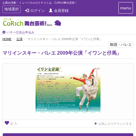
お薦め演劇・ミュージカルのクチコミは、CoRich舞台芸術！
T
menu
T
地域選択
ログイン
会員登録
o
o
g
g
g
g
l
l
バナー広告お申込み
e
e
HOME
公演
マリインスキー・バレエ 2009年公演「イワンと仔馬」
n
n
舞踊・バレエ
a
a
v
マリインスキー・バレエ 2009年公演「イワンと仔馬」
i
v
g
i
a
g
t
a
i
t
o
n
i
o
n
人
0
お気に入りチラシにする