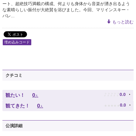
ート、超絶技巧満載の構成、何よりも身体から音楽が湧き出るよう
な素晴らしい振付が大絶賛を浴びました。今回、マリインスキー・
バレ...
もっと読む
埋め込みコード
クチコミ
♪
♪
♪
♪
♪
0
0.0
観たい！
人
★
★
★
★
★
0
0.0
観てきた！
人
公演詳細