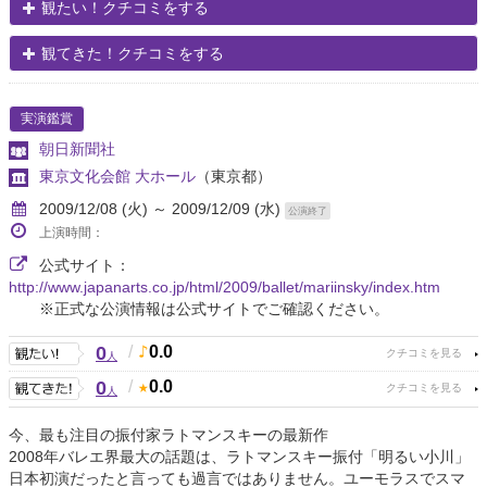
観たい！クチコミをする
観てきた！クチコミをする
実演鑑賞
朝日新聞社
東京文化会館 大ホール
（東京都）
2009/12/08 (火) ～ 2009/12/09 (水)
公演終了
上演時間：
公式サイト：
http://www.japanarts.co.jp/html/2009/ballet/mariinsky/index.htm
※正式な公演情報は公式サイトでご確認ください。
0
/
0.0
人
0
/
0.0
人
今、最も注目の振付家ラトマンスキーの最新作
2008年バレエ界最大の話題は、ラトマンスキー振付「明るい小川」
日本初演だったと言っても過言ではありません。ユーモラスでスマ