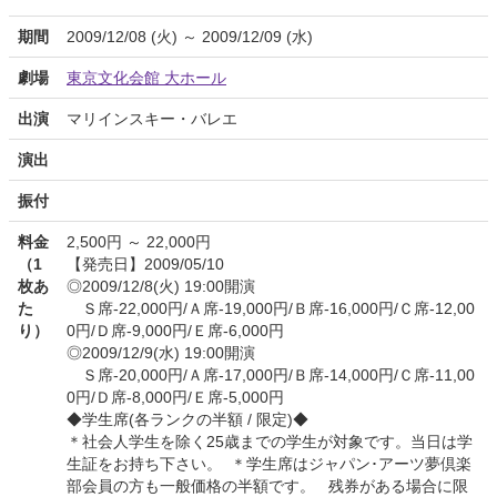
期間
2009/12/08 (火) ～ 2009/12/09 (水)
劇場
東京文化会館 大ホール
出演
マリインスキー・バレエ
演出
振付
料金
2,500円 ～ 22,000円
（1
【発売日】2009/05/10
枚あ
◎2009/12/8(火) 19:00開演
た
Ｓ席-22,000円/Ａ席-19,000円/Ｂ席-16,000円/Ｃ席-12,00
り）
0円/Ｄ席-9,000円/Ｅ席-6,000円
◎2009/12/9(水) 19:00開演
Ｓ席-20,000円/Ａ席-17,000円/Ｂ席-14,000円/Ｃ席-11,00
0円/Ｄ席-8,000円/Ｅ席-5,000円
◆学生席(各ランクの半額 / 限定)◆
＊社会人学生を除く25歳までの学生が対象です。当日は学
生証をお持ち下さい。 ＊学生席はジャパン･アーツ夢倶楽
部会員の方も一般価格の半額です。 残券がある場合に限