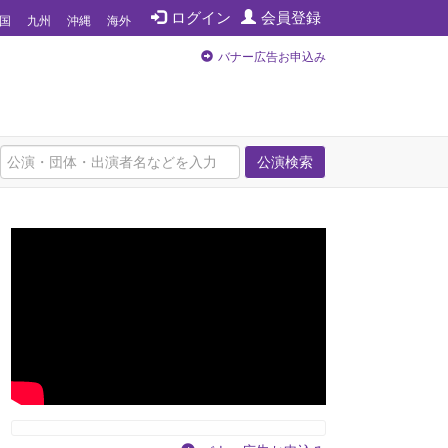
ログイン
会員登録
国
九州
沖縄
海外
バナー広告お申込み
公演検索