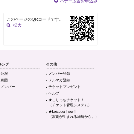
バナー広告お申込み
このページのQRコードです。
拡大
キング
その他
目公演
メンバー登録
目劇団
メルマガ登録
目メンバー
チケットプレゼント
ヘルプ
★こりっちチケット！
（チケット管理システム）
★keicoba [new!]
（演劇が生まれる場所から。）