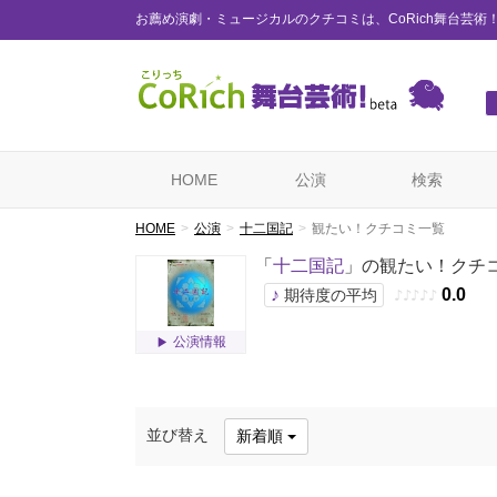
お薦め演劇・ミュージカルのクチコミは、CoRich舞台芸術
HOME
公演
検索
HOME
公演
十二国記
観たい！クチコミ一覧
「
十二国記
」の観たい！クチ
♪
0.0
期待度の平均
♪
♪
♪
♪
♪
公演情報
並び替え
新着順