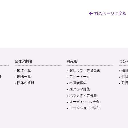
前のページに戻る
団体／劇場
掲示板
ラン
団体一覧
おしえて！舞台芸術
注
ミ
劇場一覧
フリートーク
注
団体の登録
出演者募集
注
スタッフ募集
ボランティア募集
オーディション告知
ワークショップ告知