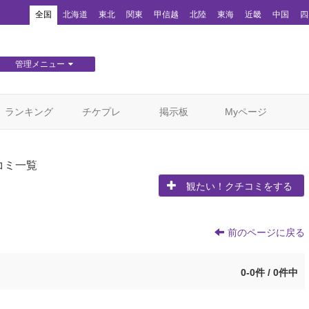
！
全国
北海道
東北
関東
甲信越
北陸
東海
近畿
中国
四
管理メニュー
団体WEBサイト管理
顧客管理
ランキング
チケプレ
掲示板
Myページ
コミ一覧
観たい！クチコミをする
前のページに戻る
0-0件 / 0件中