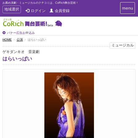
お薦め演劇・ミュージカルのクチコミは、CoRich舞台芸術！
T
menu
T
地域選択
ログイン
会員登録
o
o
g
g
g
g
l
l
バナー広告お申込み
e
e
HOME
公演
はらいっぱい
n
n
ミュージカル
a
a
v
ゲキダンキオ 音楽劇
i
v
はらいっぱい
g
i
a
g
t
a
i
t
o
n
i
o
n