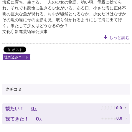
海辺に育ち、生きる、一人の少女の物語。幼い頃、母親に捨てら
れ、それでも懸命に生きる少女がいる。ある日、小さな海に正体不
明の巨大な魚が現れる。村中が騒然となるなか、少女だけはなぜか
その魚の瞳に母の面影を見、取り付かれるようにして海に出て行
く。果たして少女はどうなるのか？
文化庁新進芸術家公演事...
もっと読む
埋め込みコード
クチコミ
♪
♪
♪
♪
♪
0
0.0
観たい！
人
★
★
★
★
★
0
0.0
観てきた！
人