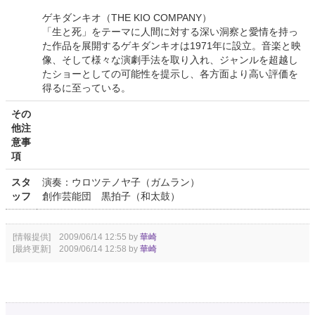
ゲキダンキオ（THE KIO COMPANY）
「生と死」をテーマに人間に対する深い洞察と愛情を持っ
た作品を展開するゲキダンキオは1971年に設立。音楽と映
像、そして様々な演劇手法を取り入れ、ジャンルを超越し
たショーとしての可能性を提示し、各方面より高い評価を
得るに至っている。
その
他注
意事
項
スタ
演奏：ウロツテノヤ子（ガムラン）
ッフ
創作芸能団 黒拍子（和太鼓）
[情報提供] 2009/06/14 12:55 by
華崎
[最終更新] 2009/06/14 12:58 by
華崎