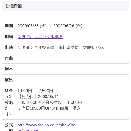
公演詳細
期間
2009/06/26 (金) ～ 2009/06/26 (金)
劇場
新神戸オリエンタル劇場
出演
ゲキダンキオ役者陣、市川富美雄、大咲せり花
作曲
脚本
演出
料金
1,000円 ～ 2,500円
（1
【発売日】2009/05/11
枚あ
一般 2,000円／高校生以下 1,000円
た
※当日は500円UP ※自由席・税込
り）
公式
http://www.thekio.co.jp/show/ha
／劇
ra/story.htm