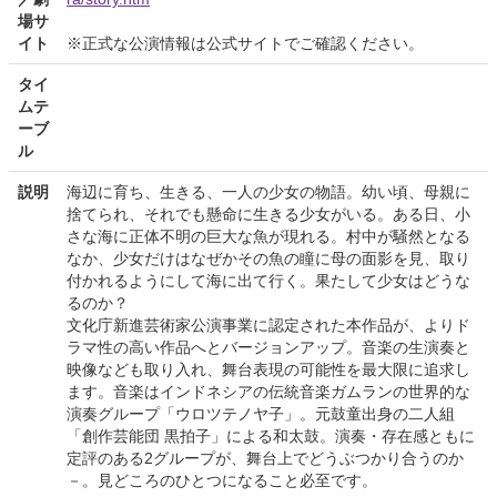
場サ
イト
※正式な公演情報は公式サイトでご確認ください。
タイ
ムテ
ーブ
ル
説明
海辺に育ち、生きる、一人の少女の物語。幼い頃、母親に
捨てられ、それでも懸命に生きる少女がいる。ある日、小
さな海に正体不明の巨大な魚が現れる。村中が騒然となる
なか、少女だけはなぜかその魚の瞳に母の面影を見、取り
付かれるようにして海に出て行く。果たして少女はどうな
るのか？
文化庁新進芸術家公演事業に認定された本作品が、よりド
ラマ性の高い作品へとバージョンアップ。音楽の生演奏と
映像なども取り入れ、舞台表現の可能性を最大限に追求し
ます。音楽はインドネシアの伝統音楽ガムランの世界的な
演奏グループ「ウロツテノヤ子」。元鼓童出身の二人組
「創作芸能団 黒拍子」による和太鼓。演奏・存在感ともに
定評のある2グループが、舞台上でどうぶつかり合うのか
－。見どころのひとつになること必至です。