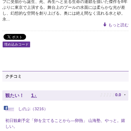
フに受胎から誕生、死、再生へと至る生命の連鎖を描いた傑作を8年
ぶりに東京で上演する。舞台上のプールの水面には柔らかな光が差
し、幻想的な空間を創り上げる。奥には絶え間なく流れる水と砂。
永...
もっと読む
埋め込みコード
クチコミ
♪
♪
♪
♪
♪
1
0.0
観たい！
人
しのぶ（3216）
初日観劇予定「卵を立てることから―卵熱」 山海塾、やっと。嬉
しい。