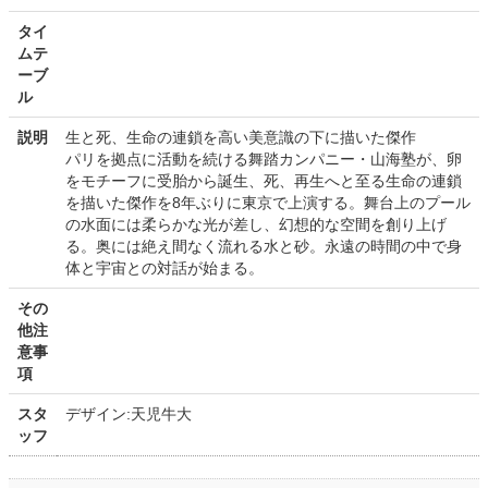
タイ
ムテ
ーブ
ル
説明
生と死、生命の連鎖を高い美意識の下に描いた傑作
パリを拠点に活動を続ける舞踏カンパニー・山海塾が、卵
をモチーフに受胎から誕生、死、再生へと至る生命の連鎖
を描いた傑作を8年ぶりに東京で上演する。舞台上のプール
の水面には柔らかな光が差し、幻想的な空間を創り上げ
る。奥には絶え間なく流れる水と砂。永遠の時間の中で身
体と宇宙との対話が始まる。
その
他注
意事
項
スタ
デザイン:天児牛大
ッフ