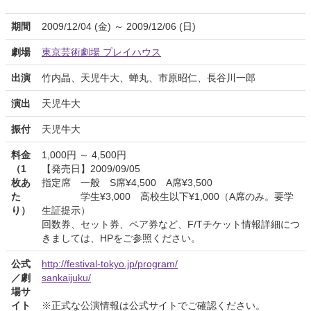
期間
2009/12/04 (金) ～ 2009/12/06 (日)
劇場
東京芸術劇場 プレイハウス
出演
竹内晶、天児牛大、蝉丸、市原昭仁、長谷川一郎
演出
天児牛大
振付
天児牛大
料金
1,000円 ～ 4,500円
（1
【発売日】2009/09/05
枚あ
指定席 一般 S席¥4,500 A席¥3,500
た
学生¥3,000 高校生以下¥1,000（A席のみ。要学
り）
生証提示）
回数券、セット券、ペア券など、F/Tチケット情報詳細につ
きましては、HPをご参照ください。
公式
http://festival-tokyo.jp/program/
／劇
sankaijuku/
場サ
イト
※正式な公演情報は公式サイトでご確認ください。