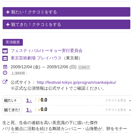
観たい！クチコミをする
観てきた！クチコミをする
実演鑑賞
フェスティバル/トーキョー実行委員会
東京芸術劇場 プレイハウス
（東京都）
2009/12/04 (金) ～ 2009/12/06 (日)
公演終了
上演時間：
公式サイト：
http://festival-tokyo.jp/program/sankaijuku/
※正式な公演情報は公式サイトでご確認ください。
1
/
0.0
人
1
/
0.0
人
生と死、生命の連鎖を高い美意識の下に描いた傑作
パリを拠点に活動を続ける舞踏カンパニー・山海塾が、卵をモチー