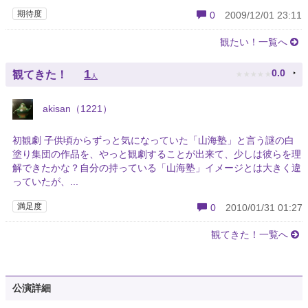
期待度
0
2009/12/01 23:11
観たい！一覧へ
★
★
★
★
★
1
0.0
観てきた！
人
akisan（1221）
初観劇 子供頃からずっと気になっていた「山海塾」と言う謎の白
塗り集団の作品を、やっと観劇することが出来て、少しは彼らを理
解できたかな？自分の持っている「山海塾」イメージとは大きく違
っていたが、...
満足度
0
2010/01/31 01:27
観てきた！一覧へ
公演詳細