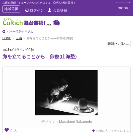
お薦め演劇・ミュージカルのクチコミは、CoRich舞台芸術！
T
menu
T
地域選択
ログイン
会員登録
o
o
g
g
g
g
l
l
バナー広告お申込み
e
e
HOME
公演
卵を立てることから―卵熱(山海塾)
n
n
舞踊・バレエ
a
a
v
ﾌｪｽﾃｨﾊﾞﾙ/ﾄｰｷｮｰ09秋
i
v
卵を立てることから―卵熱(山海塾)
g
i
a
g
t
a
i
t
o
n
i
o
n
デザイン：Masafumi Sakamoto
人
0
お気に入りチラシにする