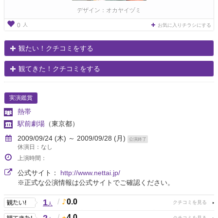
デザイン：オカヤイヅミ
人
0
お気に入りチラシにする
観たい！クチコミをする
観てきた！クチコミをする
実演鑑賞
熱帯
駅前劇場
（東京都）
2009/09/24 (木) ～ 2009/09/28 (月)
公演終了
休演日：なし
上演時間：
公式サイト：
http://www.nettai.jp/
※正式な公演情報は公式サイトでご確認ください。
1
/
0.0
人
/
4.0