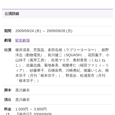
公演詳細
期間
2009/09/24 (木) ～ 2009/09/28 (月)
劇場
駅前劇場
出演
碓井清喜、芳賀晶、多田岳雄（ラブリーヨーヨー）、姫野
洋志（動物電気）、前川健二（SQUASH）、花田薫子、小
山待子（風琴工房）、松尾マリヲ、奥村香里（くねくね
し）、佐藤志織、菊地春美、相樂孝仁（桜田ファミィ～リ
ィア）、紗藤華子、石橋宙男、川崎勇紀、後藤いくみ、根
本宗子（月刊「根本宗子」）、野原歩、松浦英市（月刊
「根本宗子」）
脚本
黒川麻衣
演出
黒川麻衣
料金
1,500円 ～ 3,800円
（1
【発売日】2009/08/06