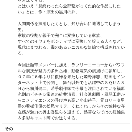
とはいえ「見終わったら全部繋がってた的な作品にした
い」とは、作・演出の黒川の弁。
人間関係を抹消したくとも、知り合いに遭遇してしまう
男。
家族の役割が親子で完全に変換している家族、
すべてのイヤミをポジティブに変換して捉える人々など、
現代にまつわる、毒のあるシニカルな短編で構成されてい
る。
今回は熱帯メンバーに加え、ラブリーヨーヨーからパワフ
ルな演技が魅力の多田岳雄、動物電気の旗揚げに参加し、
０７年に６年ぶりに復帰を果たした姫野洋志、動画をイン
ターネット上で公開し、舞台以外でも活躍中のＳＱＵＡＳ
Ｈから前川健二、若手劇作家で今最も注目されている福原
充則のピチチ５常連の碓井清喜、社会派劇団・風琴工房か
らコメディエンヌの呼び声も高い小山待子、元ロリータ男
爵の看板俳優の松尾マリヲ、くねくねしからその独特な存
在感が魅力の奥山香里らを迎えて、熱帯ならではの短編集
＆多彩キャスト陣でお送りする。
その