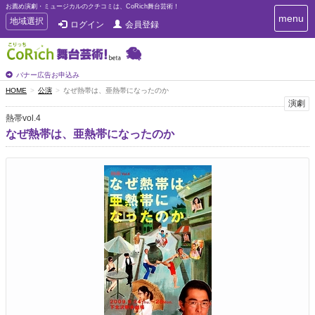
お薦め演劇・ミュージカルのクチコミは、CoRich舞台芸術！
T
menu
T
地域選択
ログイン
会員登録
o
o
g
g
g
g
l
l
バナー広告お申込み
e
e
HOME
公演
なぜ熱帯は、亜熱帯になったのか
n
n
演劇
a
a
v
熱帯vol.4
i
v
なぜ熱帯は、亜熱帯になったのか
g
i
a
g
t
a
i
t
o
n
i
o
n