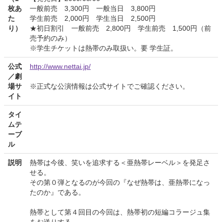
枚あ
一般前売 3,300円 一般当日 3,800円
た
学生前売 2,000円 学生当日 2,500円
り）
★初日割引 一般前売 2,800円 学生前売 1,500円（前
売予約のみ）
※学生チケットは熱帯のみ取扱い。要 学生証。
公式
http://www.nettai.jp/
／劇
場サ
※正式な公演情報は公式サイトでご確認ください。
イト
タイ
ムテ
ーブ
ル
説明
熱帯は今後、笑いを追求する＜亜熱帯レーベル＞を発足さ
せる。
その第０弾となるのが今回の『なぜ熱帯は、亜熱帯になっ
たのか』である。
熱帯として第４回目の今回は、熱帯初の短編コラージュ集
をお送りする。