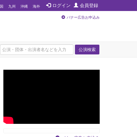
ログイン
会員登録
国
九州
沖縄
海外
バナー広告お申込み
公演検索