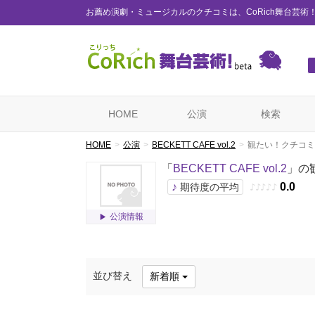
お薦め演劇・ミュージカルのクチコミは、CoRich舞台芸術
HOME
公演
検索
HOME
公演
BECKETT CAFE vol.2
観たい！クチコミ
「
BECKETT CAFE vol.2
」の
♪
0.0
期待度の平均
♪
♪
♪
♪
♪
公演情報
並び替え
新着順