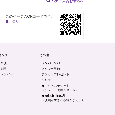
バナー広告お申込み
このページのQRコードです。
拡大
キング
その他
目公演
メンバー登録
目劇団
メルマガ登録
目メンバー
チケットプレゼント
ヘルプ
★こりっちチケット！
（チケット管理システム）
★keicoba [new!]
（演劇が生まれる場所から。）