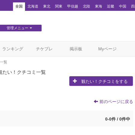
！
全国
北海道
東北
関東
甲信越
北陸
東海
近畿
中国
四
管理メニュー
団体WEBサイト管理
顧客管理
ランキング
チケプレ
掲示板
Myページ
一覧
観たい！クチコミ一覧
観たい！クチコミをする
前のページに戻る
0-0件 / 0件中