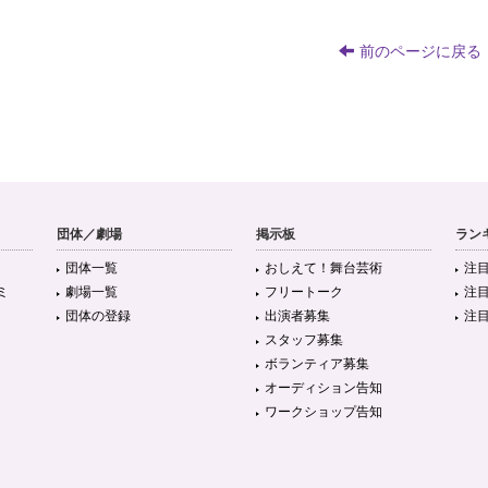
前のページに戻る
団体／劇場
掲示板
ラン
団体一覧
おしえて！舞台芸術
注
ミ
劇場一覧
フリートーク
注
団体の登録
出演者募集
注
スタッフ募集
ボランティア募集
オーディション告知
ワークショップ告知