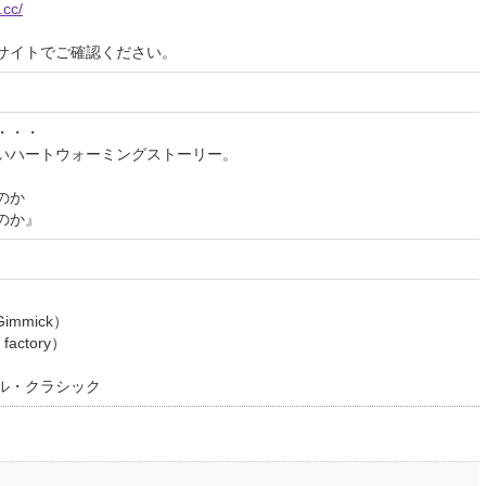
.cc/
サイトでご確認ください。
・・・
いハートウォーミングストーリー。
のか
のか』
mmick）
actory）
ル・クラシック