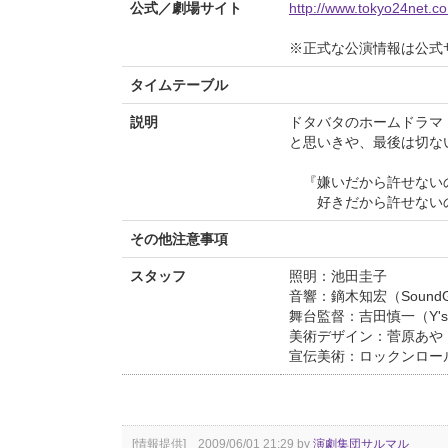
公式／劇場サイト
http://www.tokyo24net.co
※正式な公演情報は公式
タイムテーブル
説明
ドタバタのホームドラマ
と思いきや、最後は切な
『嫌いだから許せない
好きだから許せない
その他注意事項
スタッフ
照明：池田圭子
音響：鏑木知宏（SoundGi
舞台監督：吉田慎一（Y's f
美術デザイン：菅原あや
宣伝美術：ロックンロー
[情報提供] 2009/06/01 21:29 by
演劇集団サルマル