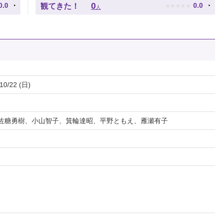
★
★
★
★
★
0
0.0
0.0
観てきた！
人
10/22 (日)
佐糖勇樹、小山智子、箕輪達昭、平野ともえ、雁瀬有子