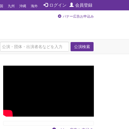
ログイン
会員登録
国
九州
沖縄
海外
バナー広告お申込み
公演検索