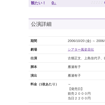
♪
♪
♪
♪
♪
0
観たい！
人
公演詳細
期間
2006/10/20 (金) ～ 2006/
劇場
シアター風姿花伝
出演
古畑正文、上島佳代子、
脚本
雁瀬有子
演出
雁瀬有子
料金（1枚あたり）
～
【発売日】
前売２０００円
当日２２００円