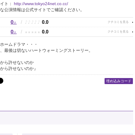
サイト：
http://www.tokyo24net.co.cc/
な公演情報は公式サイトでご確認ください。
0
♪
♪
♪
♪
♪
/
0.0
人
0
★
★
★
★
★
/
0.0
人
ホームドラマ・・・
、最後は切ないハートウォーミングストーリー。
から許せないのか
ら許せないのか』
埋め込みコード