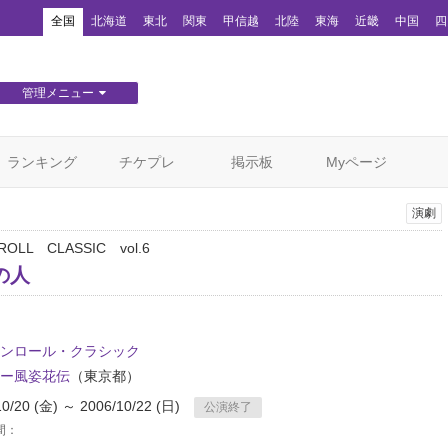
！
全国
北海道
東北
関東
甲信越
北陸
東海
近畿
中国
四
管理メニュー
団体WEBサイト管理
顧客管理
ランキング
チケプレ
掲示板
Myページ
演劇
ROLL CLASSIC vol.6
の人
ンロール・クラシック
ー風姿花伝
（東京都）
10/20 (金) ～ 2006/10/22 (日)
公演終了
間：