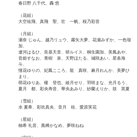
春日野 八千代、轟 悠
（花組）
大空祐飛、真飛 聖、壮 一帆、桜乃彩音
（月組）
瀬奈 じゅん、越乃リュウ、霧矢大夢、花瀬みずか、一色瑠
加、
遼河はるひ、良基天音、研ルイス、桐生園加、美鳳あや、
音姫すなお、青樹 泉、天野ほたる、城咲あい、星条海
斗、
憧花ゆりの、妃鳳こころ、龍 真咲、麻月れんか、美夢ひ
まり、
萌花ゆりあ、榎 登也、綾月せり、羽咲まな、光月るう、
夏月 都、彩央寿音、華央あみり、紗蘭えりか、鼓 英夏
（雪組）
水 夏希、彩吹真央、音月 桂、愛原実花
（星組）
柚希 礼音、凰稀かなめ、夢咲ねね