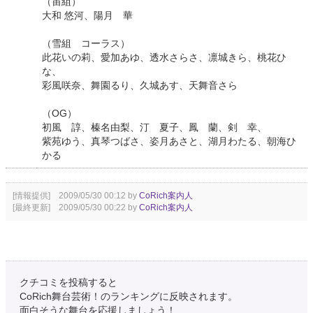
（宙組）
大和 悠河、陽月 華
（雪組 コーラス）
此花いの莉、愛加あゆ、透水さらさ、凛城きら、桃花ひ
な、
彩風咲奈、舞園るり、久城あす、天舞音さら
（OG）
初風 諄、榛名由梨、汀 夏子、鳳 蘭、剣 幸、
紫苑ゆう、真琴つばさ、姿月あさと、湖月わたる、朝海ひ
かる
[情報提供] 2009/05/30 00:12 by
CoRich案内人
[最終更新] 2009/05/30 00:22 by
CoRich案内人
クチコミを投稿すると
CoRich舞台芸術！のランキングに反映されます。
面白そうな舞台を応援しましょう！