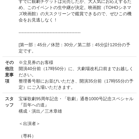
すでに観劇チケットは完売したが、大人気にお応えするた
め、このイベントの生中継が決定。映画館（TOHOシネマ
ズ映画館）の大スクリーンで鑑賞できるので、ぜひこの機
会をお見逃しなく！
----------------------------------------
[第一部：45分／休憩：30分／第二部：45分]計120分の予
定です。
その
※立見券のお客様
他注
開演40分前（17時50分）に、大劇場改札口前までお越しく
意事
ださい。
項
整理番号順にお並びいただき、開演35分前（17時55分の予
定）にご入場いただきます。
スタ
宝塚歌劇95周年記念・「歌劇」通巻1000号記念スペシャル
ッフ
『百年への道』
構成・演出／三木章雄
＜出演者＞
（専科）