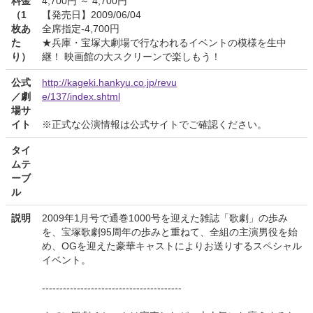
料金
4,700円 ～ 4,700円
（1
【発売日】2009/06/04
枚あ
全席指定-4,700円
た
★兵庫・宝塚大劇場で行なわれるイベントの模様を生中
り）
継！ 映画館の大スクリーンで楽しもう！
公式
http://kageki.hankyu.co.jp/revu
／劇
e/137/index.shtml
場サ
イト
※正式な公演情報は公式サイトでご確認ください。
タイ
ムテ
ーブ
ル
説明
2009年1月号で通巻1000号を迎えた雑誌「歌劇」の歩み
を、宝塚歌劇95周年の歩みと重ねて、全組の主演男役を始
め、OGを迎えた豪華キャストによりお送りするスペシャル
イベント。
----------------------------------------