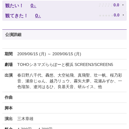
♪
♪
♪
♪
♪
0
0.0
観たい！
人
★
★
★
★
★
0
0.0
観てきた！
人
公演詳細
期間
2009/06/15 (月) ～ 2009/06/15 (月)
劇場
TOHOシネマズららぽーと横浜 SCREEN3/SCREEN5
出演
春日野八千代、轟悠、大空祐飛、真飛聖、壮一帆、桜乃彩
音、瀬奈じゅん、越乃リュウ、霧矢大夢、花瀬みずか、一
色瑠加、遼河はるひ、良基天音、研ルイス、他
作曲
脚本
演出
三木章雄