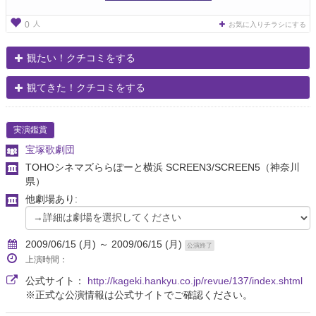
人
0
お気に入りチラシにする
観たい！クチコミをする
観てきた！クチコミをする
実演鑑賞
宝塚歌劇団
TOHOシネマズららぽーと横浜 SCREEN3/SCREEN5
（神奈川
県）
他劇場あり:
2009/06/15 (月) ～ 2009/06/15 (月)
公演終了
上演時間：
公式サイト：
http://kageki.hankyu.co.jp/revue/137/index.shtml
※正式な公演情報は公式サイトでご確認ください。