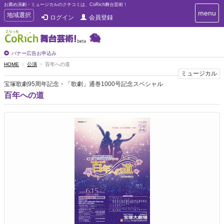
お薦め演劇・ミュージカルのクチコミは、CoRich舞台芸術！
T
menu
T
地域選択
ログイン
会員登録
o
o
g
g
g
g
l
l
バナー広告お申込み
e
e
HOME
公演
百年への道
n
n
ミュージカル
a
a
v
宝塚歌劇95周年記念・「歌劇」通巻1000号記念スペシャル
i
v
百年への道
g
i
a
g
t
a
i
t
o
n
i
o
n