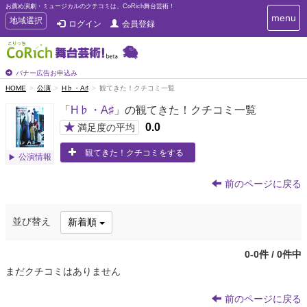
お薦め演劇・ミュージカルのクチコミは、CoRich舞台芸術！
T
menu
T
地域選択
ログイン
会員登録
o
o
g
g
g
g
l
l
バナー広告お申込み
e
e
HOME
公演
H♭・A♯
観てきた！クチコミ一覧
n
n
a
「
H♭・A♯
」の観てきた！クチコミ一覧
a
v
i
v
★
0.0
満足度の平均
g
i
a
観てきた！クチコミをする
g
公演情報
t
a
i
t
o
前のページに戻る
n
i
o
並び替え
新着順
n
0-0件 / 0件中
まだクチコミはありません
前のページに戻る