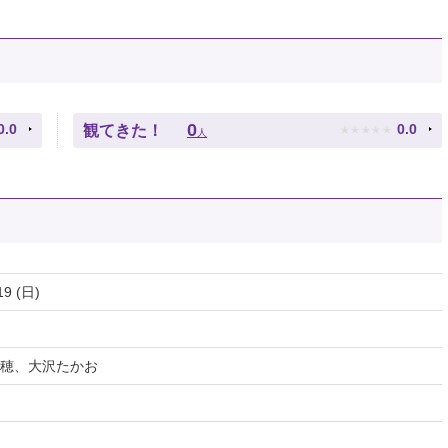
★
★
★
★
★
0
0.0
0.0
観てきた！
人
19 (日)
穂、大沢たかお