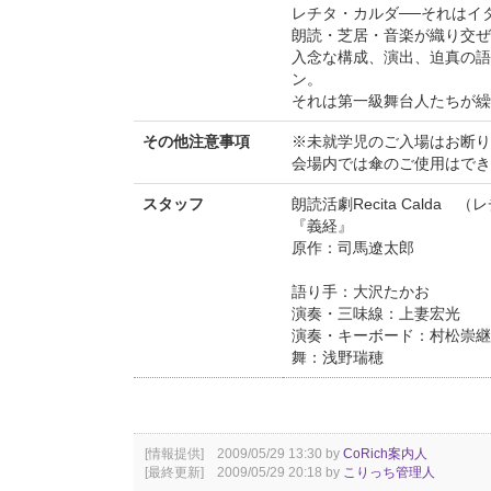
レチタ・カルダ──それはイ
朗読・芝居・音楽が織り交ぜ
入念な構成、演出、迫真の語
ン。
それは第一級舞台人たちが繰
その他注意事項
※未就学児のご入場はお断り
会場内では傘のご使用はでき
スタッフ
朗読活劇Recita Calda 
『義経』
原作：司馬遼太郎
語り手：大沢たかお
演奏・三味線：上妻宏光
演奏・キーボード：村松崇継
舞：浅野瑞穂
[情報提供] 2009/05/29 13:30 by
CoRich案内人
[最終更新] 2009/05/29 20:18 by
こりっち管理人