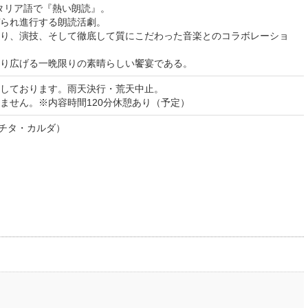
タリア語で『熱い朗読』。
られ進行する朗読活劇。
り、演技、そして徹底して質にこだわった音楽とのコラボレーショ
り広げる一晩限りの素晴らしい饗宴である。
しております。雨天決行・荒天中止。
ません。※内容時間120分休憩あり（予定）
（レチタ・カルダ）