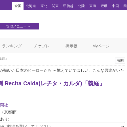
！
全国
北海道
東北
関東
甲信越
北陸
東海
近畿
中国
四
管理メニュー
団体WEBサイト管理
顧客管理
ランキング
チケプレ
掲示板
Myページ
「義経」
演劇
が描いた日本のヒーローたち ～憶えていてほしい、こんな男達がいた
 Recita Calda(レチタ・カルダ)「義経」
聞社
（京都府）
あり: