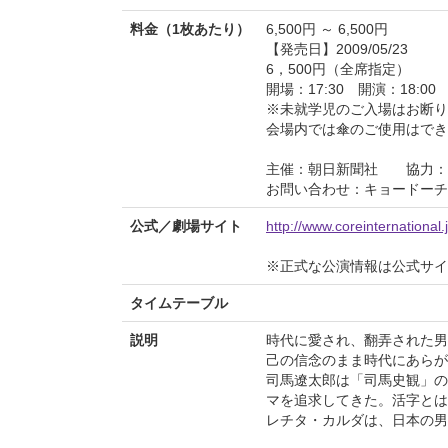
料金（1枚あたり）
6,500円 ～ 6,500円
【発売日】2009/05/23
6，500円（全席指定）
開場：17:30 開演：18:00
※未就学児のご入場はお断り
会場内では傘のご使用はでき
主催：朝日新聞社 協力：
お問い合わせ：キョードーチケッ
公式／劇場サイト
http://www.coreinternational.
※正式な公演情報は公式サ
タイムテーブル
説明
時代に愛され、翻弄された男
己の信念のまま時代にあらが
司馬遼太郎は「司馬史観」の
マを追求してきた。活字とは
レチタ・カルダは、日本の男