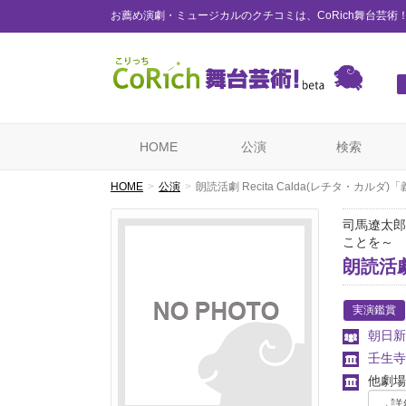
お薦め演劇・ミュージカルのクチコミは、CoRich舞台芸術
HOME
公演
検索
HOME
公演
朗読活劇 Recita Calda(レチタ・カルダ)
司馬遼太郎
ことを～
朗読活劇
実演鑑賞
朝日新
壬生寺
他劇場