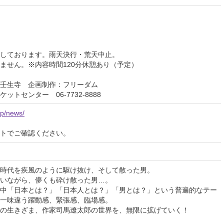
しております。雨天決行・荒天中止。
ません。※内容時間120分休憩あり（予定）
壬生寺 企画制作：フリーダム
トセンター 06-7732-8888
jp/news/
イトでご確認ください。
時代を疾風のように駆け抜け、そして散った男。
いながら、儚くも砕け散った男…。
中「日本とは？」「日本人とは？」「男とは？」という普遍的なテー
一味違う躍動感、緊張感、臨場感。
の生きざま、作家司馬遼太郎の世界を、無限に拡げていく！