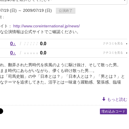
07/19 (日) ～ 2009/07/19 (日)
公演終了
間：
サイト：
http://www.coreinternational.jp/news/
な公演情報は公式サイトでご確認ください。
0
♪
♪
♪
♪
♪
/
0.0
人
0
★
★
★
★
★
/
0.0
人
れ、翻弄された男時代を疾風のように駆け抜け、そして散った男。
まま時代にあらがいながら、儚くも砕け散った男…。
は「司馬史観」の中「日本とは？」「日本人とは？」「男とは？」と
なテーマを追求してきた。活字とは一味違う躍動感、緊張感、臨場
もっと読む
埋め込みコード