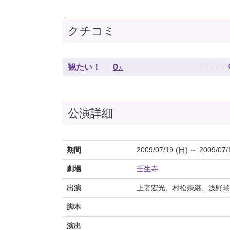
クチコミ
♪
♪
♪
♪
♪
0
観たい！
人
公演詳細
期間
2009/07/19 (日) ～ 2009/07/
劇場
壬生寺
出演
上妻宏光、村松崇継、浅野瑞
脚本
演出