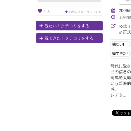
2009/
人
0
お気に入りチラシにする
上演時
観たい！クチコミをする
公式
※正式
観てきた！クチコミをする
時代に愛さ
己の信念の
司馬遼太郎
いう普遍的
感。
レチタ...