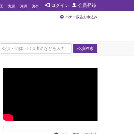
ログイン
会員登録
国
九州
沖縄
海外
バナー広告お申込み
公演検索