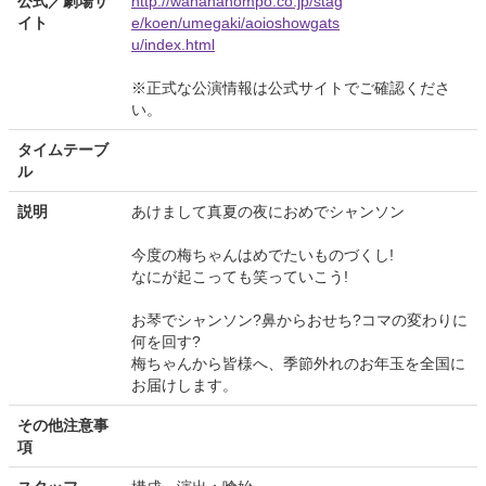
公式／劇場サ
http://wahahahompo.co.jp/stag
イト
e/koen/umegaki/aoioshowgats
u/index.html
※正式な公演情報は公式サイトでご確認くださ
い。
タイムテーブ
ル
説明
あけまして真夏の夜におめでシャンソン
今度の梅ちゃんはめでたいものづくし!
なにが起こっても笑っていこう!
お琴でシャンソン?鼻からおせち?コマの変わりに
何を回す?
梅ちゃんから皆様へ、季節外れのお年玉を全国に
お届けします。
その他注意事
項