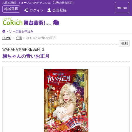
お薦め演劇・ミュージカルのクチコミは、CoRich舞台芸術！
T
menu
T
地域選択
ログイン
会員登録
o
o
g
g
g
g
l
l
バナー広告お申込み
e
e
HOME
公演
梅ちゃんの青いお正月
n
n
演劇
a
a
v
WAHAHA本舗PRESENTS
i
v
梅ちゃんの青いお正月
g
i
a
g
t
a
i
t
o
n
i
o
n