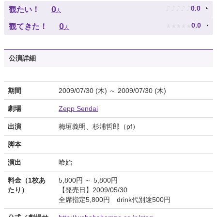
♪
♪
♪
♪
♪
0
0.0
観たい！
人
★
★
★
★
★
0
0.0
観てきた！
人
公演詳細
期間
2009/07/30 (木) ～ 2009/07/30 (木)
劇場
Zepp Sendai
出演
梅垣義明、杉浦哲郎（pf）
脚本
演出
喰始
料金（1枚あ
5,800円 ～ 5,800円
たり）
【発売日】2009/05/30
全席指定5,800円 drink代別途500円