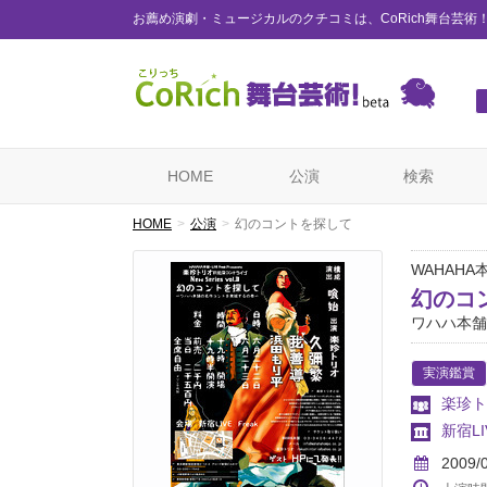
お薦め演劇・ミュージカルのクチコミは、CoRich舞台芸術
HOME
公演
検索
HOME
公演
幻のコントを探して
WAHAHA本舗
幻のコ
ワハハ本舗
実演鑑賞
楽珍ト
新宿LI
2009/