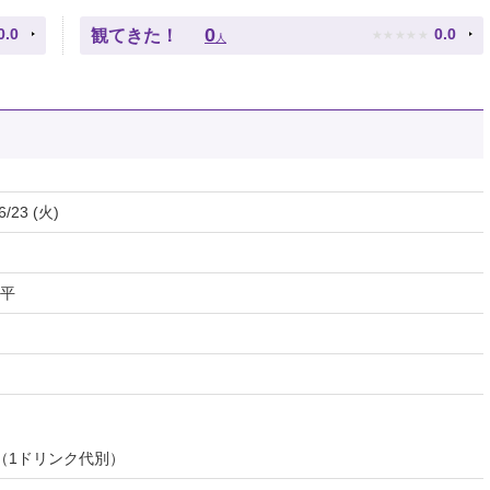
★
★
★
★
★
0
0.0
0.0
観てきた！
人
6/23 (火)
平
円（1ドリンク代別）