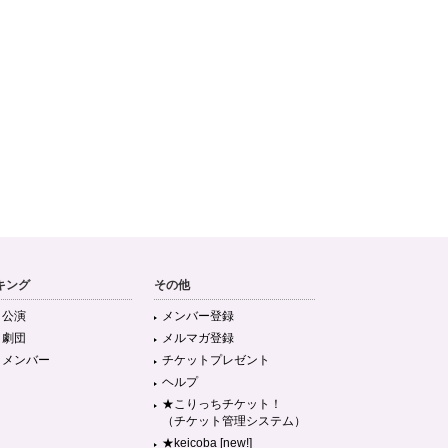
キング
その他
目公演
メンバー登録
目劇団
メルマガ登録
目メンバー
チケットプレゼント
ヘルプ
★こりっちチケット！
（チケット管理システム）
★keicoba [new!]