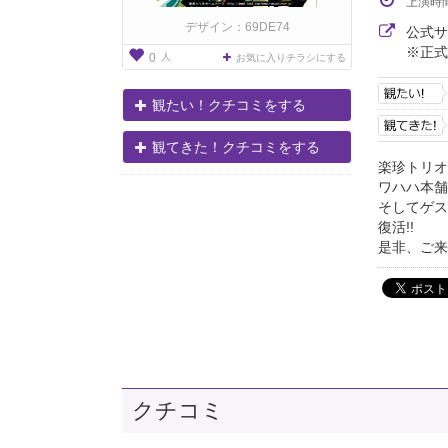
上演時
デザイン：69DE74
公式
※正式
人
0
お気に入りチラシにする
観たい！クチコミをする
観てきた！クチコミをする
楽珍トリオ
ワハハ本舗
そしてゲス
復活!!
是非、ご来
クチコミ