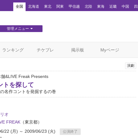
！
全国
北海道
東北
関東
甲信越
北陸
東海
近畿
中国
四
管理メニュー
団体WEBサイト管理
顧客管理
ランキング
チケプレ
掲示板
Myページ
演劇
&LIVE Freak Presents
ントを探して
の名作コントを発掘するの巻
リオ
VE FREAK
（東京都）
06/22 (月) ～ 2009/06/23 (火)
公演終了