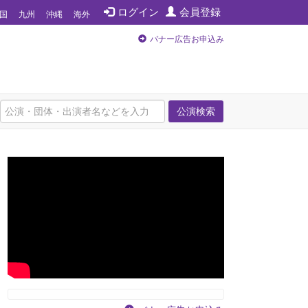
ログイン
会員登録
国
九州
沖縄
海外
バナー広告お申込み
公演検索