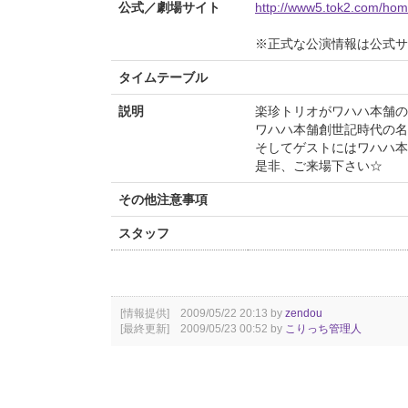
公式／劇場サイト
http://www5.tok2.com/home
※正式な公演情報は公式サ
タイムテーブル
説明
楽珍トリオがワハハ本舗の
ワハハ本舗創世記時代の名
そしてゲストにはワハハ本
是非、ご来場下さい☆
その他注意事項
スタッフ
[情報提供] 2009/05/22 20:13 by
zendou
[最終更新] 2009/05/23 00:52 by
こりっち管理人