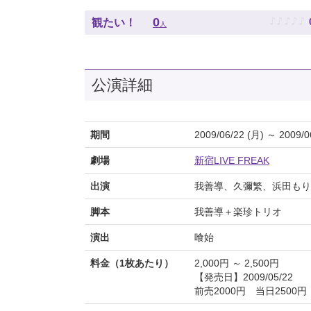
♪
♪
♪
♪
♪
0
観たい！
人
公演詳細
期間
2009/06/22 (月) ～ 2009/0
劇場
新宿LIVE FREAK
出演
我善導、久彌繁、浜田もり
脚本
我善導＋楽珍トリオ
演出
喰始
料金（1枚あたり）
2,000円 ～ 2,500円
【発売日】2009/05/22
前売2000円 当日2500