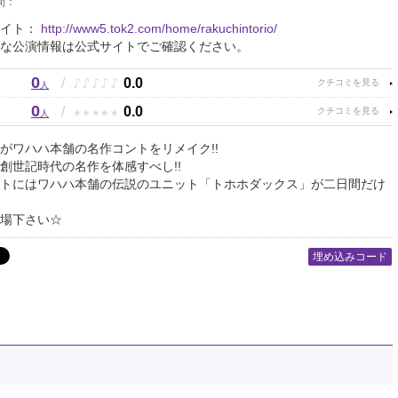
間：
サイト：
http://www5.tok2.com/home/rakuchintorio/
な公演情報は公式サイトでご確認ください。
0
♪
♪
♪
♪
♪
/
0.0
人
0
★
★
★
★
★
/
0.0
人
がワハハ本舗の名作コントをリメイク!!
創世記時代の名作を体感すべし!!
トにはワハハ本舗の伝説のユニット「トホホダックス」が二日間だけ
場下さい☆
埋め込みコード