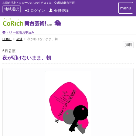
お薦め演劇・ミュージカルのクチコミは、CoRich舞台芸術！
T
menu
T
地域選択
ログイン
会員登録
o
o
g
g
g
g
l
l
バナー広告お申込み
e
e
HOME
公演
夜が明けないまま、朝
n
n
演劇
a
a
v
6月公演
i
v
夜が明けないまま、朝
g
i
a
g
t
a
i
t
o
n
i
o
n