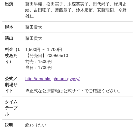
出演
藤田早織、召田実子、末森英実子、田代尚子、緑川史
絵、吉田聡子、斎藤章子、鈴木宏侑、安藤理樹、今野
雄仁
脚本
藤田貴大
演出
藤田貴大
料金（1
1,500円 ～ 1,700円
枚あた
【発売日】2009/05/10
り）
前売：1500円
当日：1700円
公式／
http://ameblo.jp/mum-gypsy/
劇場サ
イト
※正式な公演情報は公式サイトでご確認ください。
タイム
テーブ
ル
説明
終わりたい