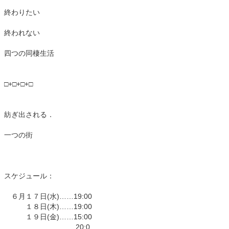
終わりたい
終われない
四つの同棲生活
□+□+□+□
紡ぎ出される．
一つの街
スケジュール：
６月１７日(水)……19:00
１８日(木)……19:00
１９日(金)……15:00
20:0...