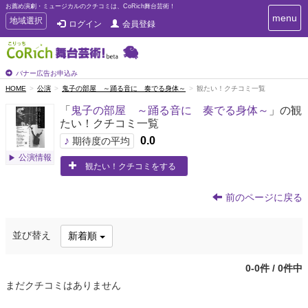
お薦め演劇・ミュージカルのクチコミは、CoRich舞台芸術！
T
menu
T
地域選択
ログイン
会員登録
o
o
g
g
g
g
l
l
バナー広告お申込み
e
e
HOME
公演
鬼子の部屋 ～踊る音に 奏でる身体～
観たい！クチコミ一覧
n
n
a
「
鬼子の部屋 ～踊る音に 奏でる身体～
」の観
a
v
たい！クチコミ一覧
i
v
g
♪
0.0
i
期待度の平均
a
g
公演情報
t
観たい！クチコミをする
a
i
t
o
n
i
前のページに戻る
o
n
並び替え
新着順
0-0件 / 0件中
まだクチコミはありません