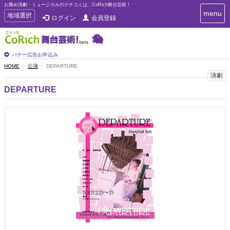
お薦め演劇・ミュージカルのクチコミは、CoRich舞台芸術！
T
menu
T
地域選択
ログイン
会員登録
o
o
g
g
g
g
l
l
バナー広告お申込み
e
e
HOME
公演
DEPARTURE
n
n
演劇
a
a
v
DEPARTURE
i
v
g
i
a
g
t
a
i
t
o
n
i
o
n