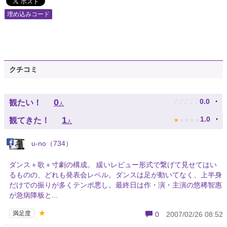
埋め込みコード
クチコミ
♪
♪
♪
♪
♪
0
0.0
観たい！
人
★
★
★
★
★
1
1.0
観てきた！
人
u-no（734）
ダンス＋歌＋寸劇の構成。 緩いレビュー形式で繋げて見せてはい
るものの、どれも発表会レベル。ダンスは足が動いてなく、上半身
だけでの振りが多くテンポ悪し。最終日は作・演・主演の悠稀智惠
が急病降板と...
★
満足度
0
2007/02/26 08:52