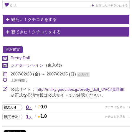
人
0
お気に入りチラシにする
観たい！クチコミをする
観てきた！クチコミをする
実演鑑賞
Pretty Doll
シアターシャイン
（東京都）
2007/02/23 (金) ～ 2007/02/25 (日)
公演終了
上演時間：
公式サイト：
http://milky.geocities.jp/pretty_doll_d/#公演詳細
※正式な公演情報は公式サイトでご確認ください。
0
/
0.0
人
1
/
1.0
人