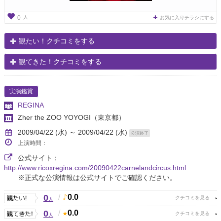
人
0
お気に入りチラシにする
観たい！クチコミをする
観てきた！クチコミをする
実演鑑賞
REGINA
Zher the ZOO YOYOGI
（東京都）
2009/04/22 (水) ～ 2009/04/22 (水)
公演終了
上演時間：
公式サイト：
http://www.ricoxregina.com/20090422carnelandcircus.html
※正式な公演情報は公式サイトでご確認ください。
0
/
0.0
人
0
/
0.0
人