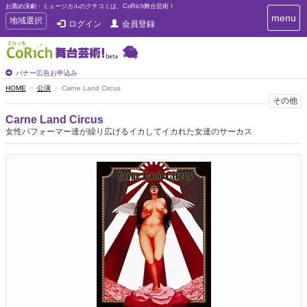
お薦め演劇・ミュージカルのクチコミは、CoRich舞台芸術！
T
menu
T
地域選択
ログイン
会員登録
o
o
g
g
g
g
l
l
バナー広告お申込み
e
e
HOME
公演
Carne Land Circus
n
n
その他
a
a
v
Carne Land Circus
i
v
女性パフォーマー達が繰り広げるイカしてイカれた女達のサーカス
g
i
a
g
t
a
i
t
o
n
i
o
n