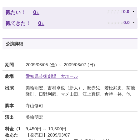
♪
♪
♪
♪
♪
0
0.0
観たい！
人
★
★
★
★
★
0
0.0
観てきた！
人
公演詳細
期間
2009/06/05 (金) ～ 2009/06/07 (日)
劇場
愛知県芸術劇場 大ホール
出演
美輪明宏、吉村卓也（新人）、麿赤兒、若松武史、菊池
隆則、日野利彦、マメ山田、江上真悟、倉持一裕、他
脚本
寺山修司
演出
美輪明宏
料金（1
9,450円 ～ 10,500円
枚あた
【発売日】2009/03/07