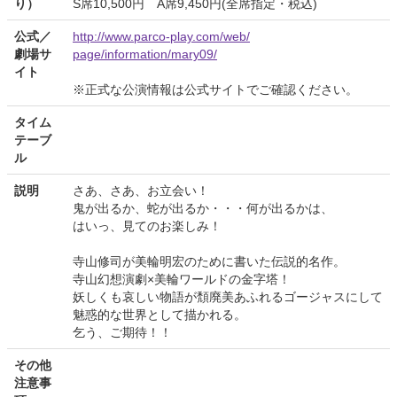
り）
S席10,500円 A席9,450円(全席指定・税込)
公式／
http://www.parco-play.com/web/
劇場サ
page/information/mary09/
イト
※正式な公演情報は公式サイトでご確認ください。
タイム
テーブ
ル
説明
さあ、さあ、お立会い！
鬼が出るか、蛇が出るか・・・何が出るかは、
はいっ、見てのお楽しみ！
寺山修司が美輪明宏のために書いた伝説的名作。
寺山幻想演劇×美輪ワールドの金字塔！
妖しくも哀しい物語が頽廃美あふれるゴージャスにして
魅惑的な世界として描かれる。
乞う、ご期待！！
その他
注意事