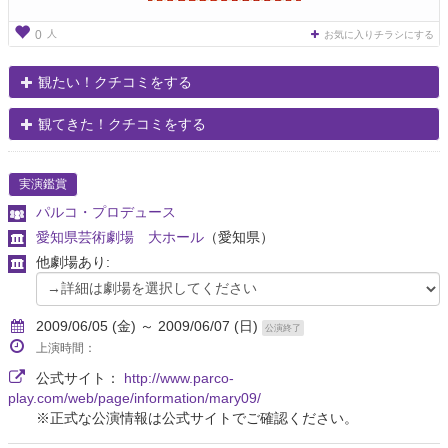
人
0
お気に入りチラシにする
観たい！クチコミをする
観てきた！クチコミをする
実演鑑賞
パルコ・プロデュース
愛知県芸術劇場 大ホール
（愛知県）
他劇場あり:
2009/06/05 (金) ～ 2009/06/07 (日)
公演終了
上演時間：
公式サイト：
http://www.parco-
play.com/web/page/information/mary09/
※正式な公演情報は公式サイトでご確認ください。