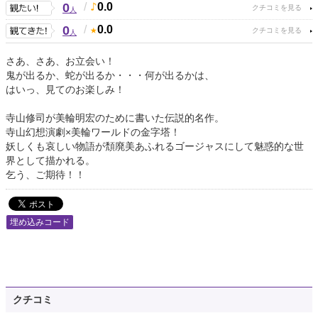
0
/
0.0
人
0
/
0.0
人
さあ、さあ、お立会い！
鬼が出るか、蛇が出るか・・・何が出るかは、
はいっ、見てのお楽しみ！
寺山修司が美輪明宏のために書いた伝説的名作。
寺山幻想演劇×美輪ワールドの金字塔！
妖しくも哀しい物語が頽廃美あふれるゴージャスにして魅惑的な世
界として描かれる。
乞う、ご期待！！
埋め込みコード
クチコミ