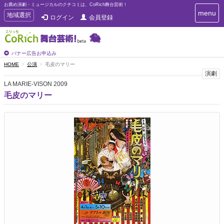
お薦め演劇・ミュージカルのクチコミは、CoRich舞台芸術！
T
menu
T
地域選択
ログイン
会員登録
o
o
g
g
g
g
l
l
バナー広告お申込み
e
e
HOME
公演
毛皮のマリー
n
n
演劇
a
a
v
LA MARIE-VISON 2009
i
v
毛皮のマリー
g
i
a
g
t
a
i
t
o
n
i
o
n