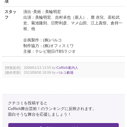
項
スタッ
演出･美術：美輪明宏
フ
出演：美輪明宏、吉村卓也（新人）、麿 赤兒、若松武
史、菊池隆則、日野利彦、マメ山田、江上真悟、倉持一
裕、他
企画製作：(株)パルコ
制作協力：(株)オフィスミワ
主催：テレビ朝日/TBSラジオ
[情報提供] 2009/01/13 13:55 by
CoRich案内人
[最終更新] 2013/08/30 18:06 by
パルコ劇場
クチコミを投稿すると
CoRich舞台芸術！のランキングに反映されます。
面白そうな舞台を応援しましょう！