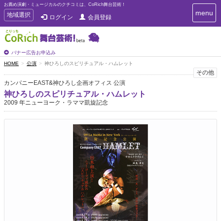
お薦め演劇・ミュージカルのクチコミは、CoRich舞台芸術！
T
menu
T
地域選択
ログイン
会員登録
o
o
g
g
g
g
l
l
バナー広告お申込み
e
e
HOME
公演
神ひろしのスピリチュアル・ハムレット
n
n
その他
a
a
v
カンパニーEAST&神ひろし企画オフィス 公演
i
v
神ひろしのスピリチュアル・ハムレット
g
i
2009 年ニューヨーク・ラママ凱旋記念
a
g
t
a
i
t
o
n
i
o
n