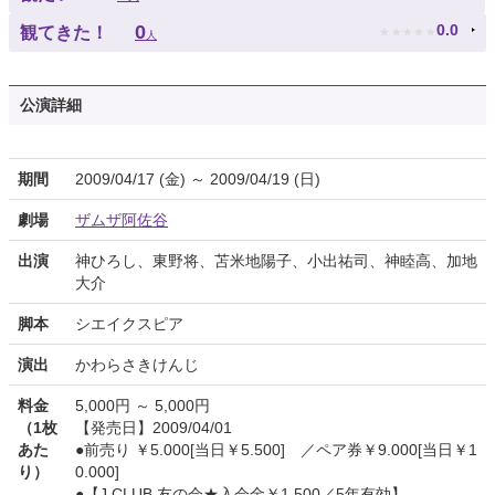
★
★
★
★
★
0
0.0
観てきた！
人
公演詳細
期間
2009/04/17 (金) ～ 2009/04/19 (日)
劇場
ザムザ阿佐谷
出演
神ひろし、東野将、苫米地陽子、小出祐司、神睦高、加地
大介
脚本
シエイクスピア
演出
かわらさきけんじ
料金
5,000円 ～ 5,000円
（1枚
【発売日】2009/04/01
あた
●前売り ￥5.000[当日￥5.500] ／ペア券￥9.000[当日￥1
り）
0.000]
●【J.CLUB 友の会★入会金￥1.500／5年有効】