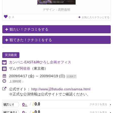
デザイン：高野義明
人
0
お気に入りチラシにする
観たい！クチコミをする
観てきた！クチコミをする
実演鑑賞
カンパニ-EAST&神ひろし企画オフィス
ザムザ阿佐谷
（東京都）
2009/04/17 (金) ～ 2009/04/19 (日)
公演終了
上演時間：
公式サイト：
http://www.j28studio.com/samsa.html
※正式な公演情報は公式サイトでご確認ください。
0
/
0.0
人
0
/
0.0