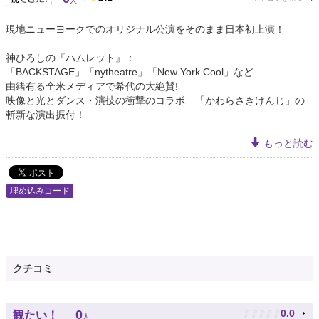
人
現地ニューヨークでのオリジナル公演をそのまま日本初上演！
神ひろしの『ハムレット』：
「BACKSTAGE」「nytheatre」「New York Cool」など
由緒有る全米メディアで希代の大絶賛!
映像と光とダンス・演技の衝撃のコラボ 「かわらさきけんじ」の
斬新な演出振付！
...
もっと読む
埋め込みコード
クチコミ
♪
♪
♪
♪
♪
0
0.0
観たい！
人