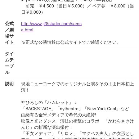
前売 ￥4.500（当日￥5.000）／ ペア券 ￥8.000（当
日￥9.000）
公式
http://www.j28studio.com/sams
／劇
a.html
場サ
イト
※正式な公演情報は公式サイトでご確認ください。
タイ
ムテ
ーブ
ル
説明
現地ニューヨークでのオリジナル公演をそのまま日本初上
演！
神ひろしの『ハムレット』：
「BACKSTAGE」「nytheatre」「New York Cool」など
由緒有る全米メディアで希代の大絶賛!
映像と光とダンス・演技の衝撃のコラボ 「かわらさきけ
んじ」の斬新な演出振付！
「王女メディア」「サロメ」「マクベス夫人」の女形とし