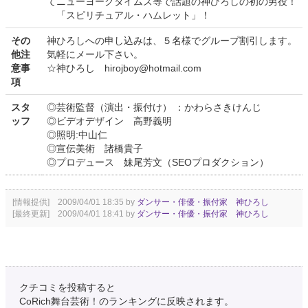
てニューヨークタイムズ等で話題の神ひろしの初の男役！
「スピリチュアル・ハムレット」！
その
神ひろしへの申し込みは、５名様でグループ割引します。
他注
気軽にメール下さい。
意事
☆神ひろし hirojboy@hotmail.com
項
スタ
◎芸術監督（演出・振付け） ：かわらさきけんじ
ッフ
◎ビデオデザイン 高野義明
◎照明:中山仁
◎宣伝美術 諸橋貴子
◎プロデュース 妹尾芳文（SEOプロダクション）
[情報提供] 2009/04/01 18:35 by
ダンサー・俳優・振付家 神ひろし
[最終更新] 2009/04/01 18:41 by
ダンサー・俳優・振付家 神ひろし
クチコミを投稿すると
CoRich舞台芸術！のランキングに反映されます。