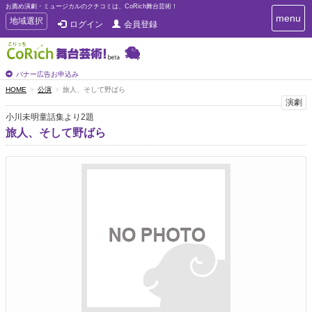
お薦め演劇・ミュージカルのクチコミは、CoRich舞台芸術！
T
menu
T
地域選択
ログイン
会員登録
o
o
g
g
g
g
l
l
バナー広告お申込み
e
e
HOME
公演
旅人、そして野ばら
n
n
演劇
a
a
v
小川未明童話集より2題
i
v
旅人、そして野ばら
g
i
a
g
t
a
i
t
o
n
i
o
n