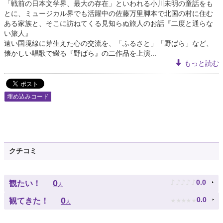
「戦前の日本文学界、最大の存在」といわれる小川未明の童話をも
とに、ミュージカル界でも活躍中の佐藤万里脚本で北国の村に住む
ある家族と、そこに訪ねてくる見知らぬ旅人のお話『二度と通らな
い旅人』
遠い国境線に芽生えた心の交流を、「ふるさと」「野ばら」など、
懐かしい唱歌で綴る『野ばら』の二作品を上演...
もっと読む
埋め込みコード
クチコミ
♪
♪
♪
♪
♪
0
0.0
観たい！
人
★
★
★
★
★
0
0.0
観てきた！
人