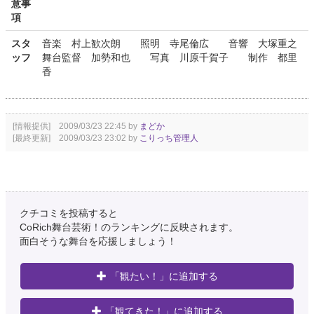
意事
項
スタ
音楽 村上歓次朗 照明 寺尾倫広 音響 大塚重之
ッフ
舞台監督 加勢和也 写真 川原千賀子 制作 都里
香
[情報提供] 2009/03/23 22:45 by
まどか
[最終更新] 2009/03/23 23:02 by
こりっち管理人
クチコミを投稿すると
CoRich舞台芸術！のランキングに反映されます。
面白そうな舞台を応援しましょう！
「観たい！」に追加する
「観てきた！」に追加する