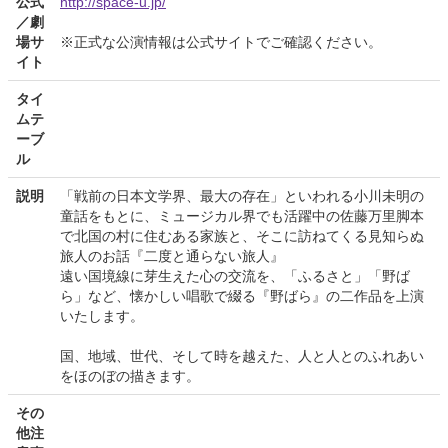
公式
http://space-u.jp/
／劇
場サ
※正式な公演情報は公式サイトでご確認ください。
イト
タイ
ムテ
ーブ
ル
説明
「戦前の日本文学界、最大の存在」といわれる小川未明の
童話をもとに、ミュージカル界でも活躍中の佐藤万里脚本
で北国の村に住むある家族と、そこに訪ねてくる見知らぬ
旅人のお話『二度と通らない旅人』
遠い国境線に芽生えた心の交流を、「ふるさと」「野ば
ら」など、懐かしい唱歌で綴る『野ばら』の二作品を上演
いたします。
国、地域、世代、そして時を越えた、人と人とのふれあい
をほのぼの描きます。
その
他注