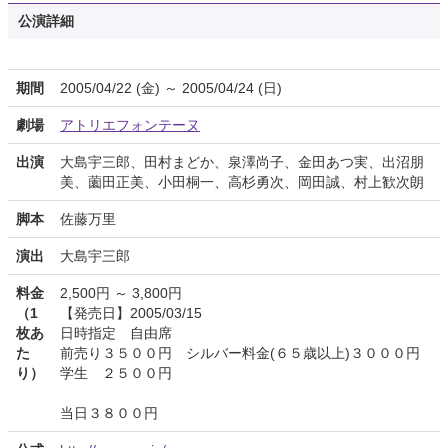
公演詳細
期間
2005/04/22 (金) ～ 2005/04/24 (日)
劇場
アトリエフォンテーヌ
出演
大島宇三郎、田村まどか、泉澤尚子、金田あつ実、出沼朋
美、薗田正美、小田桐一、高杉勇次、岡田誠、村上歓次朗
脚本
佐藤万里
演出
大島宇三郎
料金
2,500円 ～ 3,800円
（1
【発売日】2005/03/15
枚あ
日時指定 自由席
た
前売り３５００円 シルバー料金(６５歳以上)３０００円
り）
学生 ２５００円
当日３８００円