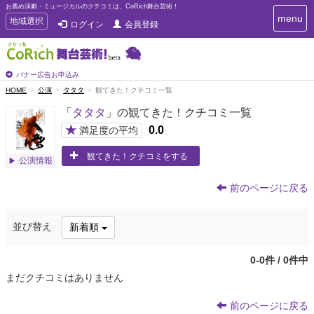
お薦め演劇・ミュージカルのクチコミは、CoRich舞台芸術！
T
menu
T
地域選択
ログイン
会員登録
o
o
g
g
g
g
l
l
バナー広告お申込み
e
e
HOME
公演
タタタ
観てきた！クチコミ一覧
n
n
a
「
タタタ
」の観てきた！クチコミ一覧
a
v
i
v
★
0.0
満足度の平均
g
i
a
観てきた！クチコミをする
g
公演情報
t
a
i
t
o
前のページに戻る
n
i
o
並び替え
新着順
n
0-0件 / 0件中
まだクチコミはありません
前のページに戻る