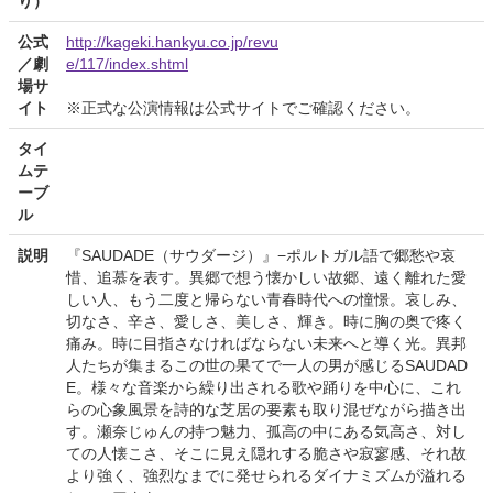
り）
公式
http://kageki.hankyu.co.jp/revu
／劇
e/117/index.shtml
場サ
イト
※正式な公演情報は公式サイトでご確認ください。
タイ
ムテ
ーブ
ル
説明
『SAUDADE（サウダージ）』−ポルトガル語で郷愁や哀
惜、追慕を表す。異郷で想う懐かしい故郷、遠く離れた愛
しい人、もう二度と帰らない青春時代への憧憬。哀しみ、
切なさ、辛さ、愛しさ、美しさ、輝き。時に胸の奥で疼く
痛み。時に目指さなければならない未来へと導く光。異邦
人たちが集まるこの世の果てで一人の男が感じるSAUDAD
E。様々な音楽から繰り出される歌や踊りを中心に、これ
らの心象風景を詩的な芝居の要素も取り混ぜながら描き出
す。瀬奈じゅんの持つ魅力、孤高の中にある気高さ、対し
ての人懐こさ、そこに見え隠れする脆さや寂寥感、それ故
より強く、強烈なまでに発せられるダイナミズムが溢れる