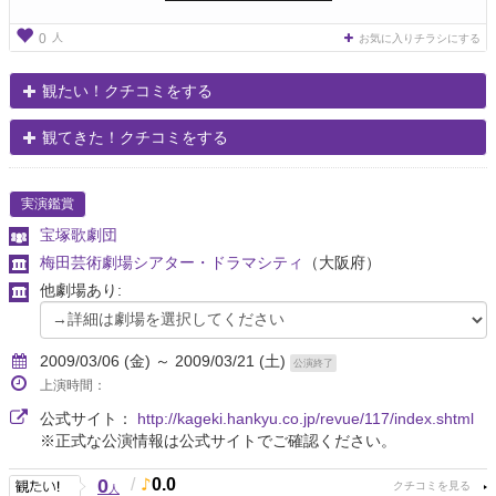
人
0
お気に入りチラシにする
観たい！クチコミをする
観てきた！クチコミをする
実演鑑賞
宝塚歌劇団
梅田芸術劇場シアター・ドラマシティ
（大阪府）
他劇場あり:
2009/03/06 (金) ～ 2009/03/21 (土)
公演終了
上演時間：
公式サイト：
http://kageki.hankyu.co.jp/revue/117/index.shtml
※正式な公演情報は公式サイトでご確認ください。
0
/
0.0
人