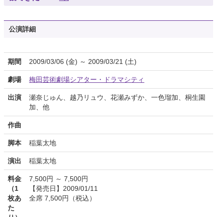
公演詳細
期間
2009/03/06 (金) ～ 2009/03/21 (土)
劇場
梅田芸術劇場シアター・ドラマシティ
出演
瀬奈じゅん、越乃リュウ、花瀬みずか、一色瑠加、桐生園
加、他
作曲
脚本
稲葉太地
演出
稲葉太地
料金
7,500円 ～ 7,500円
（1
【発売日】2009/01/11
枚あ
全席 7,500円（税込）
た