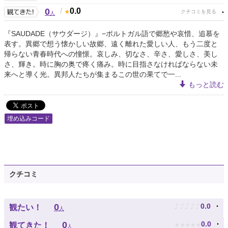
0
/
0.0
人
『SAUDADE（サウダージ）』−ポルトガル語で郷愁や哀惜、追慕を
表す。異郷で想う懐かしい故郷、遠く離れた愛しい人、もう二度と
帰らない青春時代への憧憬。哀しみ、切なさ、辛さ、愛しさ、美し
さ、輝き。時に胸の奥で疼く痛み。時に目指さなければならない未
来へと導く光。異邦人たちが集まるこの世の果てで一...
もっと読む
埋め込みコード
クチコミ
♪
♪
♪
♪
♪
0
0.0
観たい！
人
★
★
★
★
★
0
0.0
観てきた！
人