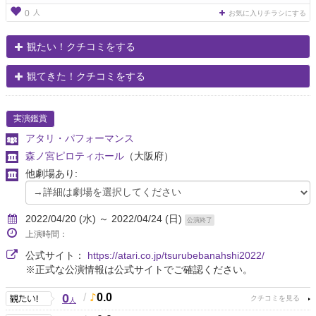
人
0
お気に入りチラシにする
観たい！クチコミをする
観てきた！クチコミをする
実演鑑賞
アタリ・パフォーマンス
森ノ宮ピロティホール
（大阪府）
他劇場あり:
2022/04/20 (水) ～ 2022/04/24 (日)
公演終了
上演時間：
公式サイト：
https://atari.co.jp/tsurubebanahshi2022/
※正式な公演情報は公式サイトでご確認ください。
0
/
0.0
人