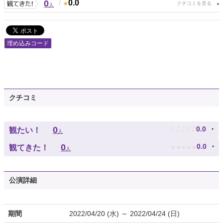
0
/
0.0
人
埋め込みコード
クチコミ
♪
♪
♪
♪
♪
0
0.0
観たい！
人
★
★
★
★
★
0
0.0
観てきた！
人
公演詳細
期間
2022/04/20 (水) ～ 2022/04/24 (日)