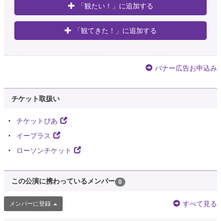
@daibreak1121
「観たい！」に追加する
鶴瓶噺2022@森ノ宮ピロティホール入場完了！ そこそこ近めで鶴瓶師匠を
拝めるし、生トーク楽しみ！
「観てきた！」に追加する
4年以上前
今白石
バナー広告お申込み
@imashiraishi
大阪に来た目的✨鶴瓶噺2022 脅威の席運で1番後ろの1番端っこ 人生でこれ
以上悪い席はないだろうし ある意味話のネタななるのでよし⭐︎
https://t.co/5lXAk5tfXO
チケット取扱い
チケットぴあ
イープラス
ローソンチケット
この公演に携わっているメンバー
0
すべて見る
メンバーに登録