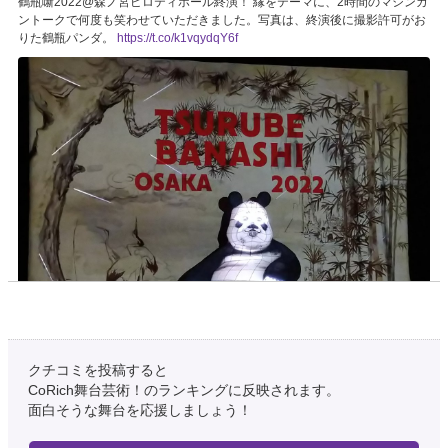
鶴瓶噺2022@森ノ宮ピロティホール終演！ 縁をテーマに、2時間のマシンガ
ントークで何度も笑わせていただきました。写真は、終演後に撮影許可がお
りた鶴瓶パンダ。
https://t.co/k1vqydqY6f
クチコミを投稿すると
4年以上前
CoRich舞台芸術！のランキングに反映されます。
面白そうな舞台を応援しましょう！
ダイブレイク