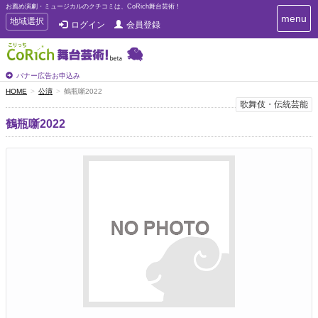
お薦め演劇・ミュージカルのクチコミは、CoRich舞台芸術！
T
menu
T
地域選択
ログイン
会員登録
o
o
g
g
g
g
l
l
バナー広告お申込み
e
e
HOME
公演
鶴瓶噺2022
n
n
歌舞伎・伝統芸能
a
a
v
鶴瓶噺2022
i
v
g
i
a
g
t
a
i
t
o
n
i
o
n