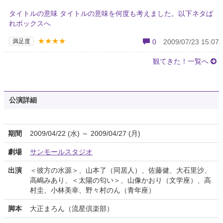
タイトルの意味 タイトルの意味を何度も考えました。以下ネタば
れボックスへ
★★★★
満足度
0
2009/07/23 15:07
観てきた！一覧へ
公演詳細
期間
2009/04/22 (水) ～ 2009/04/27 (月)
劇場
サンモールスタジオ
出演
＜彼方の水源＞、山本了（同居人）、佐藤健、大石里沙、
高嶋みあり、＜太陽の匂い＞、山像かおり（文学座）、高
村圭、小林美幸、野々村のん（青年座）
脚本
大正まろん（流星倶楽部）