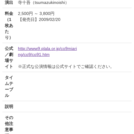
演出
寺十吾（tsumazukinoishi）
料金
2,500円 ～ 3,800円
（1
【発売日】2009/02/20
枚あ
た
り）
公式
http://www9.plala.or.jp/co9miari
／劇
ng/co9/co91.htm
場サ
イト
※正式な公演情報は公式サイトでご確認ください。
タイ
ムテ
ーブ
ル
説明
その
他注
意事