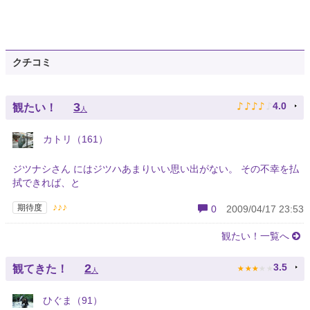
クチコミ
♪
♪
♪
♪
♪
3
4.0
観たい！
人
カトリ（161）
ジツナシさん にはジツハあまりいい思い出がない。 その不幸を払
拭できれば、と
♪♪♪
期待度
0
2009/04/17 23:53
観たい！一覧へ
★
★
★
★
★
2
3.5
観てきた！
人
ひぐま（91）