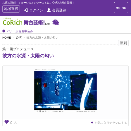
お薦め演劇・ミュージカルのクチコミは、CoRich舞台芸術！
T
menu
T
地域選択
ログイン
会員登録
o
o
g
g
g
g
l
l
バナー広告お申込み
e
e
HOME
公演
彼方の水源・太陽の匂い
n
n
演劇
a
a
v
第一回プロデュース
i
v
彼方の水源・太陽の匂い
g
i
a
g
t
a
i
t
o
n
i
o
n
人
0
お気に入りチラシにする