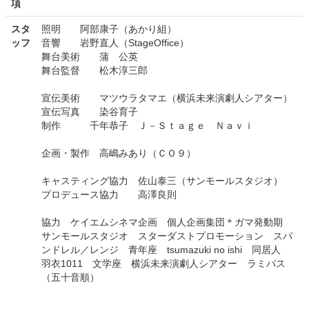
項
スタ
照明 阿部康子（あかり組）
ッフ
音響 岩野直人（StageOffice）
舞台美術 蒲 公英
舞台監督 松木淳三郎
宣伝美術 マツウラタマエ（横浜未来演劇人シアター）
宣伝写真 染谷育子
制作 千年恭子 Ｊ－Ｓｔａｇｅ Ｎａｖｉ
企画・製作 高嶋みあり（ＣＯ９）
キャスティング協力 佐山泰三（サンモールスタジオ）
プロデュース協力 高澤良則
協力 ケイエムシネマ企画 個人企画集団＊ガマ発動期
サンモールスタジオ スターダストプロモーション スパ
ンドレル／レンジ 青年座 tsumazuki no ishi 同居人
羽衣1011 文学座 横浜未来演劇人シアター ラミパス
（五十音順）