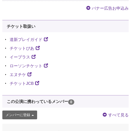
ースティック聴いたらいつも思うんだけど、あやちゃん…
バナー広告お申込み
https://t.co/7kgCNvWtCX
#小熊あやめ
約4年前
チケット取扱い
山田光路郎
@kohjirou_bot
道新プレイガイド
（ちょ、詩郎このケダモノがああ――！己のフェチズムまるだしじゃねぇか
チケットぴあ
―！）
イープラス
約4年前
ローソンチケット
officeGGW
エヌチケ
@officeGGW
チケットJCB
【月夜のケダモノ】 5/25(水)小熊あやめBAR @oguma48 5/26(木)沖縄電子
少女彩公開収録 @Tincy_saya 5/28(土)ハビコBAR @h_habikomochi
5/29(日)カフェあめだまpa…
https://t.co/Iht2v1pDyO
この公演に携わっているメンバー
0
約4年前
すべて見る
メンバーに登録
鍬形拓馬(自警団)
@takuma_bare_bot
きっと、人を燃やしたら、きっと、良いにおいがするんだろうなあ。牛や豚