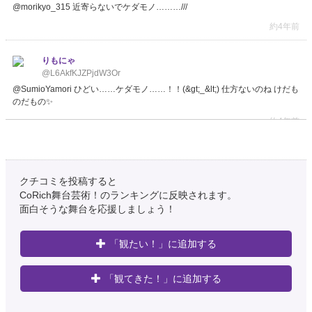
@morikyo_315 近寄らないでケダモノ………///
約4年前
りもにゃ
@L6AkfKJZPjdW3Or
@SumioYamori ひどい……ケダモノ……！！(&gt;_&lt;) 仕方ないのね けだも
のだもの✨
約4年前
しめ鯖っさー🐟
@Shime38shiri
クチコミを投稿すると
☆曲名 愛のケダモノ ☆artist 神はサイコロを振らない キタニタツヤ カラオ
CoRich舞台芸術！のランキングに反映されます。
ケver. 最後だけ頑張ってるから聞い欲しい…ww
https://t.co/7c3r7YRIko
面白そうな舞台を応援しましょう！
約4年前
「観たい！」に追加する
たろ
「観てきた！」に追加する
@taro_kikori
2022-5-25@赤羽月夜のケダモノ 1.うそつきお天気 2.とんぼ 3.異邦人 今日は
BARイベントでサンちゃんとアコースティックを披露してくれました🎤 アコ