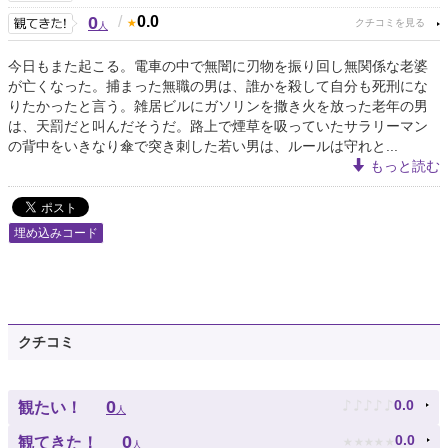
0
/
0.0
人
今日もまた起こる。電車の中で無闇に刃物を振り回し無関係な老婆
が亡くなった。捕まった無職の男は、誰かを殺して自分も死刑にな
りたかったと言う。雑居ビルにガソリンを撒き火を放った老年の男
は、天罰だと叫んだそうだ。路上で煙草を吸っていたサラリーマン
の背中をいきなり傘で突き刺した若い男は、ルールは守れと...
もっと読む
埋め込みコード
クチコミ
♪
♪
♪
♪
♪
0
0.0
観たい！
人
★
★
★
★
★
0
0.0
観てきた！
人