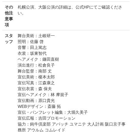
その
札幌公演、大阪公演の詳細は、公式HPにてご確認くださ
他注
い。
意事
項
スタ
舞台美術：土岐研一
ッフ
照明：佐藤 啓
音響：田上篤志
衣裳：坂東智代
ヘアメイク：鎌田直樹
演出進行：松倉良子
舞台監督：南部 丈
宣伝美術：榎本太郎
宣伝写真：江森康之
宣伝衣裳：森 保夫
宣伝ヘアメイク：林 摩規子
宣伝動画：原口貴光
WEBデザイン：斎藤 拓
宣伝・パンフレット編集：大堀久美子
宣伝広報：吉田プロモーション
協力：鈍牛倶楽部 アパッチ ユマニテ 大人計画 阪口京子事
務所 アウルム コムレイド