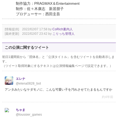
制作協力：PRAGMAX＆Entertainment
制作：佐々木康志 新居朋子
プロデューサー：西田圭吾
[情報提供] 2022/02/07 17:58 by
CoRich案内人
[最終更新] 2022/02/07 23:42 by
こりっち管理人
この公演に関するツイート
初日1週間前から「団体名」と「公演タイトル」を含むツイートを自動表示しま
す。
（ツイート取得対象にするテキストは公演情報編集ページで設定できます。）
エレナ
@elena0828_bot
アンタみたいなケダモノに、こんな可愛い子を汚れさせてたまるもんですか
約4年前
ちゃま
@loussier_games