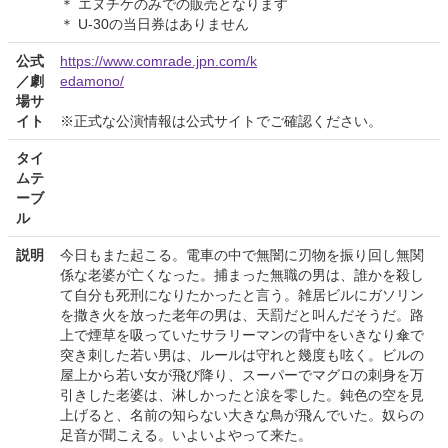
＊ エヌチケのみでの販売となります
＊ U-30の当日券はありません
公式
https://www.comrade.jpn.com/k
／劇
edamono/
場サ
イト
※正式な公演情報は公式サイトでご確認ください。
タイ
ムテ
ーブ
ル
説明
今日もまた起こる。電車の中で無闇に刃物を振り回し無関
係な老婆が亡くなった。捕まった無職の男は、誰かを殺し
て自分も死刑になりたかったと言う。雑居ビルにガソリン
を撒き火を放った老年の男は、天罰だと叫んだそうだ。路
上で煙草を吸っていたサラリーマンの背中をいきなり傘で
突き刺した若い男は、ルールは守れと幾度も呟く。ビルの
屋上から若い女が飛び降り、スーパーでマグロの刺身を万
引きした老婆は、淋しかったと涙を零した。鈍色の空を見
上げると、名前の知らない大きな鳥が飛んでいた。奴らの
足音が聞こえる。いよいよやって来た。