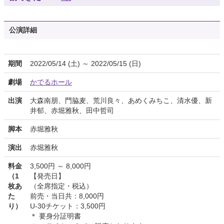
公演詳細
期間
2022/05/14 (土) ～ 2022/05/15 (日)
劇場
かでるホール
出演
大森南朋、門脇麦、荒川良々、あめくみちこ、清水優、新
井郁、赤堀雅秋、田中哲司
脚本
赤堀雅秋
演出
赤堀雅秋
料金
3,500円 ～ 8,000円
（1
【発売日】
枚あ
（全席指定・税込）
た
前売・当日共：8,000円
り）
U-30チケット：3,500円
＊ 要身分証明書