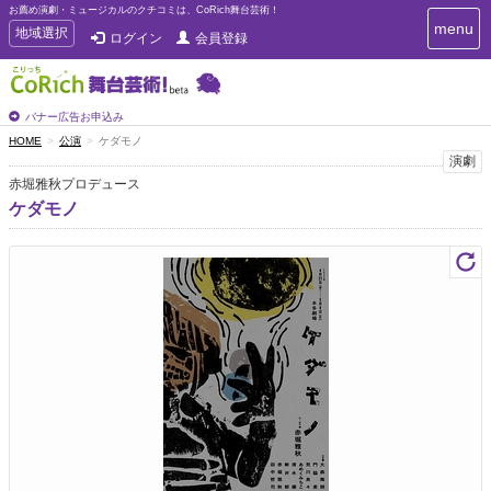
お薦め演劇・ミュージカルのクチコミは、CoRich舞台芸術！
T
menu
T
地域選択
ログイン
会員登録
o
o
g
g
g
g
l
l
バナー広告お申込み
e
e
HOME
公演
ケダモノ
n
n
演劇
a
a
v
赤堀雅秋プロデュース
i
v
ケダモノ
g
i
a
g
t
a
i
t
o
n
i
o
n