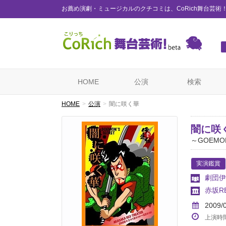
お薦め演劇・ミュージカルのクチコミは、CoRich舞台芸術
HOME
公演
検索
HOME
公演
闇に咲く華
闇に咲
～GOEMON
実演鑑賞
劇団伊
赤坂RE
2009/
上演時