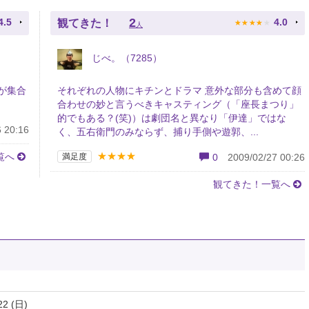
★
★
★
★
★
2
4.5
4.0
観てきた！
人
じべ。（7285）
が集合
それぞれの人物にキチンとドラマ 意外な部分も含めて顔
合わせの妙と言うべきキャスティング（「座長まつり」
的でもある？(笑)）は劇団名と異なり「伊達」ではな
 20:16
く、五右衛門のみならず、捕り手側や遊郭、...
★★★★
覧へ
満足度
0
2009/02/27 00:26
観てきた！一覧へ
22 (日)