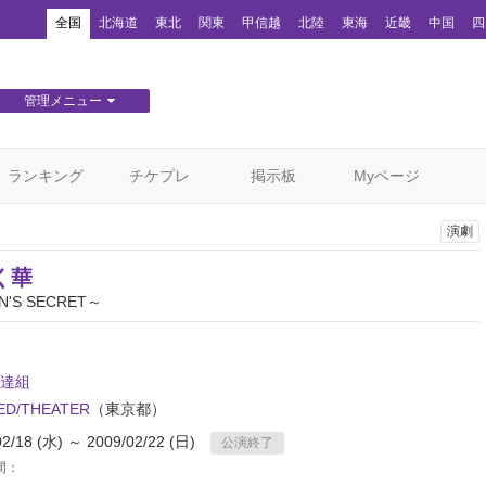
！
全国
北海道
東北
関東
甲信越
北陸
東海
近畿
中国
四
管理メニュー
団体WEBサイト管理
顧客管理
ランキング
チケプレ
掲示板
Myページ
演劇
く華
'S SECRET～
達組
D/THEATER
（東京都）
02/18 (水) ～ 2009/02/22 (日)
公演終了
間：