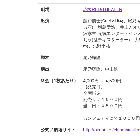
劇場
赤坂RED/THEATER
出演
船戸慎士(StudioLife)、
カ座)、増島愛浩、井上カオリ(椿
波孝章(元氣エンターテインメ
ちゃ(乱チキスターター)、大島
m)、矢野平祐
脚本
尾乃塚隆
演出
尾乃塚隆、中山浩
料金（1枚あたり）
4,000円 ～ 4,500円
【発売日】
全席指定
前売り：４０００円
当 日：４５００円
カンフェティにて１０００円
公式／劇場サイト
http://okepi.net/chirashi/bil