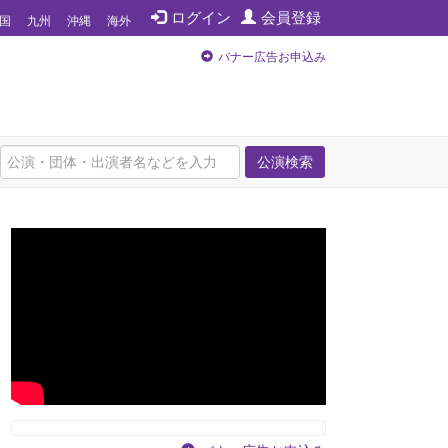
ログイン
会員登録
国
九州
沖縄
海外
バナー広告お申込み
公演検索