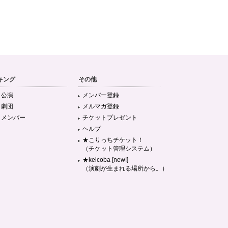
キング
その他
目公演
メンバー登録
目劇団
メルマガ登録
目メンバー
チケットプレゼント
ヘルプ
★こりっちチケット！
（チケット管理システム）
★keicoba [new!]
（演劇が生まれる場所から。）