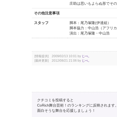
庄助は思いもよらぬ形でその
その他注意事項
スタッフ
脚本：尾乃塚隆(伊達組
脚本協力：中山浩（アフリカ
演出：尾乃塚隆・中山浩
[情報提供] 2009/02/13 10:01 by
じべ。
[最終更新] 2012/08/21 21:06 by
じべ。
クチコミを投稿すると
CoRich舞台芸術！のランキングに反映されます
面白そうな舞台を応援しましょう！