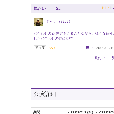
♪
♪
♪
♪
♪
2
観たい！
人
じべ。（7285）
顔合わせの妙 内容もさることながら、様々な個性
した顔合わせの妙に期待
♪♪♪♪
期待度
0
2009/02/16
観たい！一
公演詳細
期間
2009/02/18 (水) ～ 2009/02/