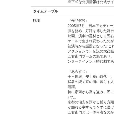
※正式な公演情報は公式サ
タイムテーブル
説明
『作品解説』
2005年7月、日本アカデ
演を務め、好評を博した舞台
映画、演劇の題材として五右
ケールで生まれ変わったのが本
初演時から話題となった”こ
アクションで、伝説の大盗賊
五右衛門ブームの魁であり、
ンターテイメント時代劇であ
『あらすじ』
十六世紀、安土桃山時代―。
猛暑の続く京の街に暮らす人
活躍。
特に豪商から富を盗み、民に
いた。
京都の治安を預かる捕り方頭
か触れる事すらできずに逃げ
五右衛門とは一体何者なのか