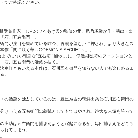
イトでご確認ください。
ミー賞受賞作家・じんのひろあき氏の監修の元、尾乃塚隆が作・演出・出
「石川五右衛門」。
衛門が注目を集めている昨今、再演を望む声に押され、より大きなス
作「闇に咲く華～GOEMON'S SECRET～」。
れまでにない斬新な”五右衛門像を元に、伊達組独特のフィクションと
・石川五右衛門の活躍を描く。
決定打ともいえる本作は、石川五右衛門を知らない人でも楽しめるエ
る。
々の話題を独占しているのは、豊臣秀吉の朝鮮出兵と石川五右衛門の
分け与える五右衛門は義賊としてもてはやされ、絶大な人気を誇って
の庄助は五右衛門を捕まえようと躍起になるが、毎回捕まえるどころ
られてしまう。
。