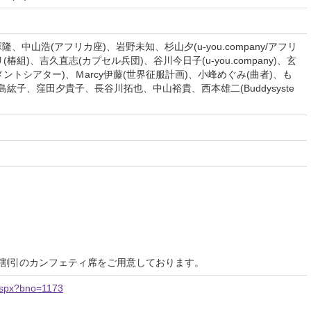
尾乃塚隆、中山浩(アフリカ座)、岩野未知、杉山夕(u-you.company/アフリ
組)、吉久直志(カプセル兵団)、谷川今日子(u-you.company)、玄
ントシアター)、Ｍarcy伊藤(世界征服計画)、小峰めぐみ(曲者)、も
紘子、窪田夕貴子、長谷川拓也、中山裕貴、西本雄二(Buddysyste
割引のカンフェティ席をご用意しております。
l.aspx?bno=1173