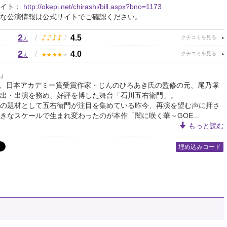
サイト：
http://okepi.net/chirashi/bill.aspx?bno=1173
な公演情報は公式サイトでご確認ください。
2
♪
♪
♪
♪
♪
/
4.5
人
2
★
★
★
★
★
/
4.0
人
』
7月、日本アカデミー賞受賞作家・じんのひろあき氏の監修の元、尾乃塚
出・出演を務め、好評を博した舞台「石川五右衛門」。
の題材として五右衛門が注目を集めている昨今、再演を望む声に押さ
きなスケールで生まれ変わったのが本作「闇に咲く華～GOE...
もっと読む
埋め込みコード