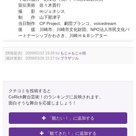
宣伝美術 佐々木貴行
撮 影 ㈱ジェネシス
制 作 山下那津子
当日制作 CP Project、劇団ブランコ、voicedream
後 援 川崎市、川崎市文化財団、NPO法人市民文化パ
ートナーシップかわさき、川崎Ｈ＆Ｂシアター
[情報提供] 2009/02/12 19:28 by
もじゃもじゃ頭
[最終更新] 2009/03/26 15:27 by
プラザソル
クチコミを投稿すると
CoRich舞台芸術！のランキングに反映されます。
面白そうな舞台を応援しましょう！
「観たい！」に追加する
「観てきた！」に追加する