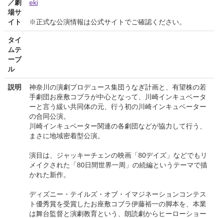
／劇
eki
場サ
イト
※正式な公演情報は公式サイトでご確認ください。
タイ
ムテ
ーブ
ル
説明
神奈川の演劇プロデュース集団うなぎ計画と、有望株の若
手劇団お座敷コブラが中心となって、川崎インキュベータ
ーと言う緩い共同体の元、行う初の川崎インキュベーター
の合同公演。
川崎インキュベーター関連の各劇団などが協力して行う、
まさに地域密着型公演。
演目は、ジャッキーチェンの映画「80デイズ」などでもリ
メイクされた「80日間世界一周」の続編というテーマで描
かれた新作。
ディズニー・テイルズ・オブ・イマジネーションコンテス
ト優秀賞を受賞したお座敷コブラ伊藤裕一の脚本を、本業
は舞台監督と演劇教育という、朗読劇からヒーローショー