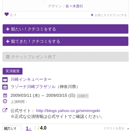
デザイン：
佐々木貴行
人
0
お気に入りチラシにする
観たい！クチコミをする
観てきた！クチコミをする
チケットプレゼント終了
実演鑑賞
川崎インキュベーター
ラゾーナ川崎プラザソル
（神奈川県）
2009/03/11 (水) ～ 2009/03/15 (日)
公演終了
上演時間：
公式サイト：
http://blogs.yahoo.co.jp/siminngeki
※正式な公演情報は公式サイトでご確認ください。
1
/
4.0
人