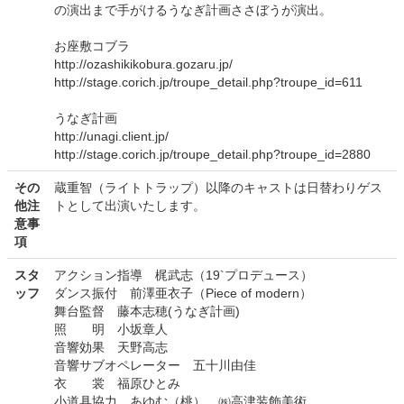
の演出まで手がけるうなぎ計画ささぼうが演出。
お座敷コブラ
http://ozashikikobura.gozaru.jp/
http://stage.corich.jp/troupe_detail.php?troupe_id=611
うなぎ計画
http://unagi.client.jp/
http://stage.corich.jp/troupe_detail.php?troupe_id=2880
その
蔵重智（ライトトラップ）以降のキャストは日替わりゲス
他注
トとして出演いたします。
意事
項
スタ
アクション指導 梶武志（19`プロデュース）
ッフ
ダンス振付 前澤亜衣子（Piece of modern）
舞台監督 藤本志穂(うなぎ計画)
照 明 小坂章人
音響効果 天野高志
音響サブオペレーター 五十川由佳
衣 裳 福原ひとみ
小道具協力 あゆむ（桃）、㈱高津装飾美術