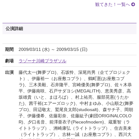
観てきた！一覧へ
公演詳細
期間
2009/03/11 (水) ～ 2009/03/15 (日)
劇場
ラゾーナ川崎プラザソル
出演
藤代太一(舞夢プロ)、石坂怜、深尾尚男（企てプロジェク
ト）、伊藤裕一（お座敷コブラ）、鶴町憲(お座敷コブ
ラ)、三木美毅、石井隆平、宮崎優美(舞夢プロ)、佐々木恭
平、伊藤南咲、石戸サダヨシ(MEGALITH)、恵美秀彦、高
坂雄貴（いと、まほろば）、村上祐亮、服部晃憲(うたか
た)、茜千裕(エアーズロック)、中村まゆみ、小山順之(舞夢
プロ)、田辺敬太、鷲尾良太郎(studiosalt)、森サチ子、岡朝
子、伊藤優希、佐藤彩奈、佐藤紘子(劇団ORIGINALCOLO
R)、夕口名音、前澤亜衣子(Pieceofmodern)、蔵重智（ラ
イトトラップ）、洲崎康弘（ライトトラップ）、住吉美来
（ライトトラップ）、古林一誠（お座敷コブラ）、西川大