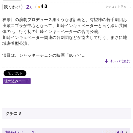
2
/
4.0
人
神奈川の演劇プロデュース集団うなぎ計画と、有望株の若手劇団お
座敷コブラが中心となって、川崎インキュベーターと言う緩い共同
体の元、行う初の川崎インキュベーターの合同公演。
川崎インキュベーター関連の各劇団などが協力して行う、まさに地
域密着型公演。
演目は、ジャッキーチェンの映画「80デイ...
もっと読む
埋め込みコード
クチコミ
♪
♪
♪
♪
♪
1
4.0
観たい！