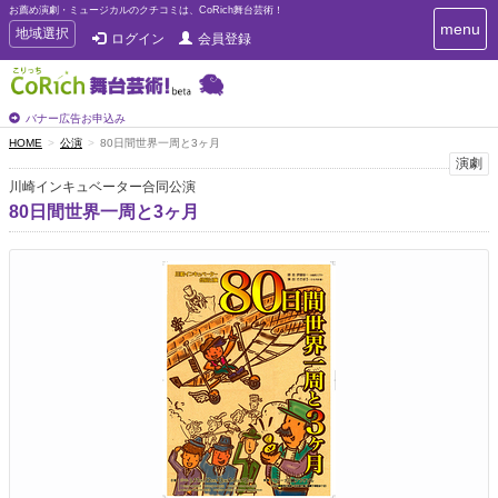
お薦め演劇・ミュージカルのクチコミは、CoRich舞台芸術！
T
menu
T
地域選択
ログイン
会員登録
o
o
g
g
g
g
l
l
バナー広告お申込み
e
e
HOME
公演
80日間世界一周と3ヶ月
n
n
演劇
a
a
v
川崎インキュベーター合同公演
i
v
80日間世界一周と3ヶ月
g
i
a
g
t
a
i
t
o
n
i
o
n