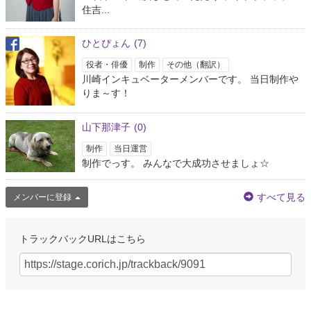
住吉...
ひとぴょん
(7)
役者・俳優
制作
その他（翻訳）
川崎インキュベーターメンバーです。 当日制作や
りま～す！
山下那津子
(0)
制作
当日運営
制作でっす。 みんなで大成功させましょ☆
すべて見る
メンバーに登録
トラックバックURLはこちら