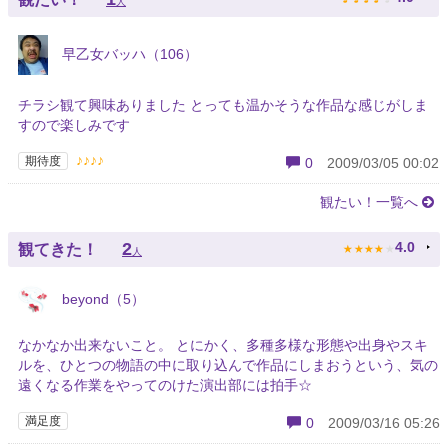
人
早乙女バッハ（106）
チラシ観て興味ありました とっても温かそうな作品な感じがしま
すので楽しみです
♪♪♪♪
期待度
0
2009/03/05 00:02
観たい！一覧へ
★
★
★
★
★
2
4.0
観てきた！
人
beyond（5）
なかなか出来ないこと。 とにかく、多種多様な形態や出身やスキ
ルを、ひとつの物語の中に取り込んで作品にしまおうという、気の
遠くなる作業をやってのけた演出部には拍手☆
満足度
0
2009/03/16 05:26