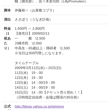
輔（燐光群）、佐々木友司郎（LillyPromotion）
脚本
伊藤裕一（お座敷コブラ）
演出
ささぼう（うなぎ計画）
料金
1,500円 ～ 2,800円
（1
【発売日】2009/02/11
枚あ
一 般 \2,500
た
川崎市民 \2,000
り）
中高生・65歳以上・障碍者 \1,500
※当日は300円増しになります。
タイムテーブル
2009年3月11日(水)～15日(日)
11日(水) 19：00
12日(木) 19：00
13日(金) 14：00/19：00
14日(土) 14：00/19：00
15日(日) 14：00【チケット売り切れ！！】
（日時指定自由席・会場は開演の30分前）
公式
http://blogs.yahoo.co.jp/siminng