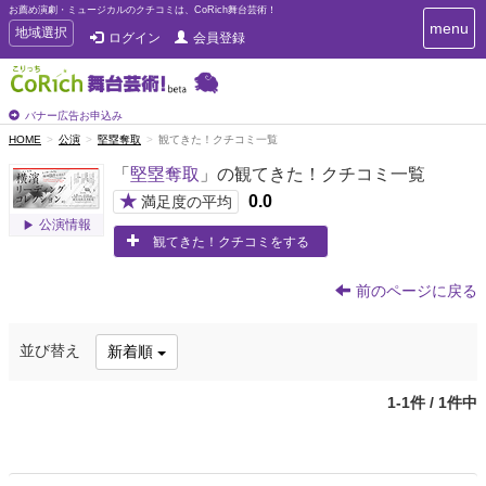
お薦め演劇・ミュージカルのクチコミは、CoRich舞台芸術！
T
menu
T
地域選択
ログイン
会員登録
o
o
g
g
g
g
l
l
バナー広告お申込み
e
e
HOME
公演
堅塁奪取
観てきた！クチコミ一覧
n
n
a
「
堅塁奪取
」の観てきた！クチコミ一覧
a
v
i
v
★
0.0
満足度の平均
g
i
公演情報
a
観てきた！クチコミをする
g
t
a
i
t
o
前のページに戻る
n
i
o
並び替え
新着順
n
1-1件 / 1件中