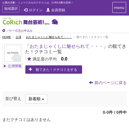
お薦め演劇・ミュージカルのクチコミは、CoRich舞台芸術！
T
menu
T
地域選択
ログイン
会員登録
o
o
g
g
g
g
l
l
バナー広告お申込み
e
e
HOME
公演
おたまじゃくしに魅せられて・・・
観てきた！クチコミ一覧
n
n
a
「
おたまじゃくしに魅せられて・・・
」の観てき
a
v
た！クチコミ一覧
i
v
g
★
0.0
i
満足度の平均
a
g
公演情報
t
観てきた！クチコミをする
a
i
t
o
n
i
前のページに戻る
o
n
並び替え
新着順
0-0件 / 0件中
まだクチコミはありません