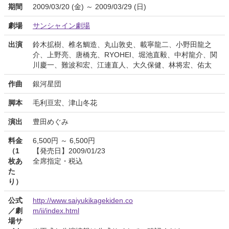
期間
2009/03/20 (金) ～ 2009/03/29 (日)
劇場
サンシャイン劇場
出演
鈴木拡樹、椎名鯛造、丸山敦史、載寧龍二、小野田龍之
介、上野亮、唐橋充、RYOHEI、堀池直毅、中村龍介、関
川慶一、難波和宏、江連直人、大久保健、林将宏、佑太
作曲
銀河星団
脚本
毛利亘宏、津山冬花
演出
豊田めぐみ
料金
6,500円 ～ 6,500円
（1
【発売日】2009/01/23
枚あ
全席指定・税込
た
り）
公式
http://www.saiyukikagekiden.co
／劇
m/ii/index.html
場サ