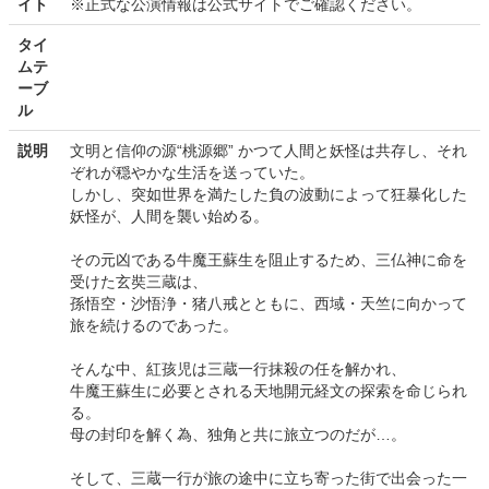
イト
※正式な公演情報は公式サイトでご確認ください。
タイ
ムテ
ーブ
ル
説明
文明と信仰の源“桃源郷” かつて人間と妖怪は共存し、それ
ぞれが穏やかな生活を送っていた。
しかし、突如世界を満たした負の波動によって狂暴化した
妖怪が、人間を襲い始める。
その元凶である牛魔王蘇生を阻止するため、三仏神に命を
受けた玄奘三蔵は、
孫悟空・沙悟浄・猪八戒とともに、西域・天竺に向かって
旅を続けるのであった。
そんな中、紅孩児は三蔵一行抹殺の任を解かれ、
牛魔王蘇生に必要とされる天地開元経文の探索を命じられ
る。
母の封印を解く為、独角と共に旅立つのだが…。
そして、三蔵一行が旅の途中に立ち寄った街で出会った一