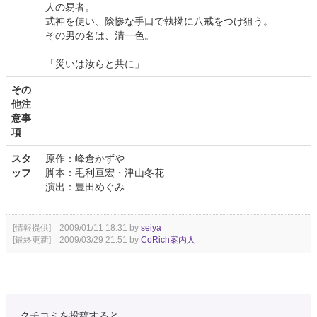
人の易者。
式神を使い、陰惨な手口で執拗に八戒をつけ狙う。
その男の名は、清一色。
「災いは汝らと共に」
その
他注
意事
項
スタ
原作：峰倉かずや
ッフ
脚本：毛利亘宏・津山冬花
演出：豊田めぐみ
[情報提供] 2009/01/11 18:31 by
seiya
[最終更新] 2009/03/29 21:51 by
CoRich案内人
クチコミを投稿すると