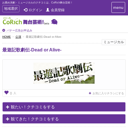
お薦め演劇・ミュージカルのクチコミは、CoRich舞台芸術！
T
menu
T
地域選択
ログイン
会員登録
o
o
g
g
g
g
l
l
バナー広告お申込み
e
e
HOME
公演
最遊記歌劇伝-Dead or Alive-
n
n
ミュージカル
a
a
v
最遊記歌劇伝-Dead or Alive-
i
v
g
i
a
g
t
a
i
t
o
n
i
o
n
人
0
お気に入りチラシにする
観たい！クチコミをする
観てきた！クチコミをする