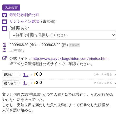
実演鑑賞
最遊記歌劇伝公司
サンシャイン劇場
（東京都）
他劇場あり:
2009/03/20 (金) ～ 2009/03/29 (日)
公演終了
上演時間：
公式サイト：
http://www.saiyukikagekiden.com/ii/index.html
※正式な公演情報は公式サイトでご確認ください。
1
/
0.0
人
1
/
3.0
人
文明と信仰の源“桃源郷” かつて人間と妖怪は共存し、それぞれが穏
やかな生活を送っていた。
しかし、突如世界を満たした負の波動によって狂暴化した妖怪が、
人間を襲い始める。