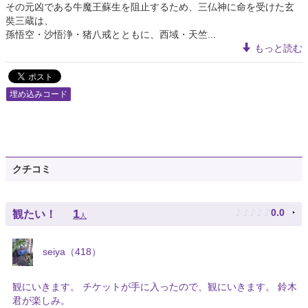
その元凶である牛魔王蘇生を阻止するため、三仏神に命を受けた玄
奘三蔵は、
孫悟空・沙悟浄・猪八戒とともに、西域・天竺...
もっと読む
埋め込みコード
クチコミ
♪
♪
♪
♪
♪
1
0.0
観たい！
人
seiya（418）
観にいきます。 チケットが手に入ったので、観にいきます。 鈴木
君が楽しみ。