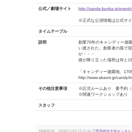
公式／劇場サイト
http://sanda-bunka.jp/event/
※正式な公演情報は公式サ
タイムテーブル
説明
創業70年のキャンディー遊
い渡された。創業者の孫で現
が・・・
彼が降り立った場所は何と1
「キャンディー遊園地、170
http://www.akaoni.jp/candy/i
その他注意事項
※託児ルームあり 要予約（定
※関連ワークショップあり
スタッフ
[情報提供] 2008/12/29 15:31 by
三田市総合文化センター