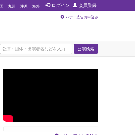
ログイン
会員登録
国
九州
沖縄
海外
バナー広告お申込み
公演検索