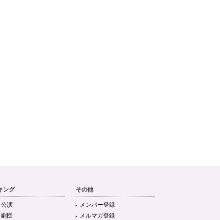
キング
その他
目公演
メンバー登録
目劇団
メルマガ登録