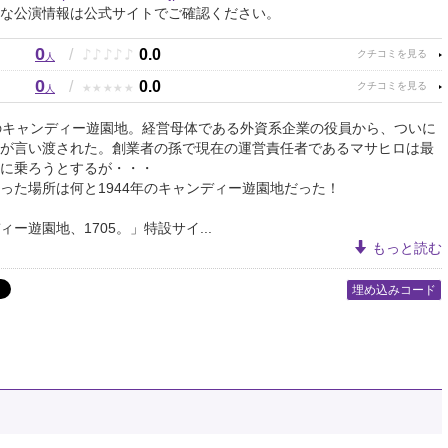
な公演情報は公式サイトでご確認ください。
0
♪
♪
♪
♪
♪
/
0.0
人
0
★
★
★
★
★
/
0.0
人
のキャンディー遊園地。経営母体である外資系企業の役員から、ついに
が言い渡された。創業者の孫で現在の運営責任者であるマサヒロは最
に乗ろうとするが・・・
った場所は何と1944年のキャンディー遊園地だった！
ィー遊園地、1705。」特設サイ...
もっと読む
埋め込みコード