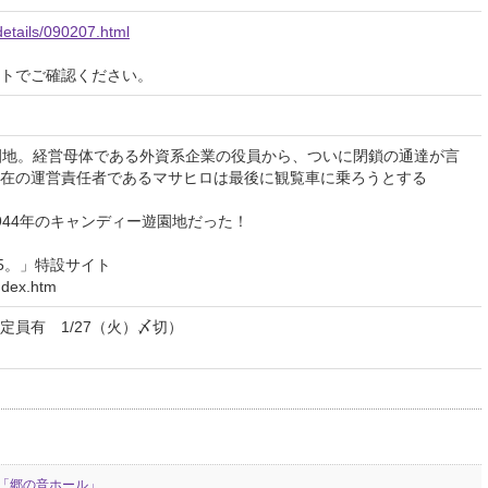
details/090207.html
イトでご確認ください。
園地。経営母体である外資系企業の役員から、ついに閉鎖の通達が言
在の運営責任者であるマサヒロは最後に観覧車に乗ろうとする
944年のキャンディー遊園地だった！
5。」特設サイト
ndex.htm
員有 1/27（火）〆切）
「郷の音ホール」