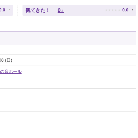
★
★
★
★
★
0
0.0
0.0
観てきた！
人
08 (日)
の音ホール