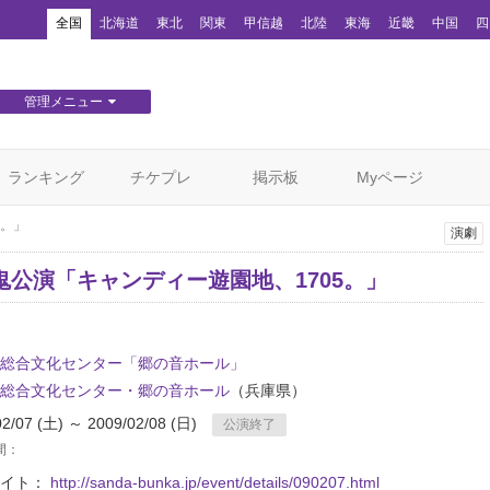
！
全国
北海道
東北
関東
甲信越
北陸
東海
近畿
中国
四
管理メニュー
団体WEBサイト管理
顧客管理
ランキング
チケプレ
掲示板
Myページ
5。」
演劇
鬼公演「キャンディー遊園地、1705。」
総合文化センター「郷の音ホール」
総合文化センター・郷の音ホール
（兵庫県）
02/07 (土) ～ 2009/02/08 (日)
公演終了
間：
サイト：
http://sanda-bunka.jp/event/details/090207.html