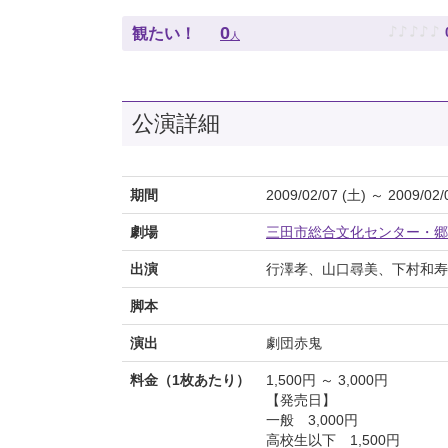
♪
♪
♪
♪
♪
0
観たい！
人
公演詳細
期間
2009/02/07 (土) ～ 2009/02/
劇場
三田市総合文化センター・郷
出演
行澤孝、山口尋美、下村和寿
脚本
演出
劇団赤鬼
料金（1枚あたり）
1,500円 ～ 3,000円
【発売日】
一般 3,000円
高校生以下 1,500円