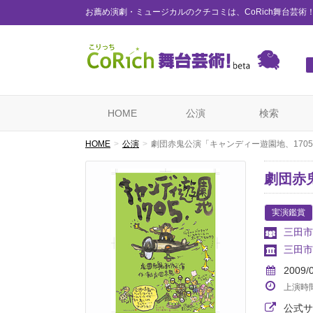
お薦め演劇・ミュージカルのクチコミは、CoRich舞台芸術
HOME
公演
検索
HOME
公演
劇団赤鬼公演「キャンディー遊園地、170
劇団赤
実演鑑賞
三田市
三田市
2009/
上演時
公式