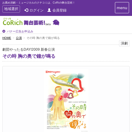
お薦め演劇・ミュージカルのクチコミは、CoRich舞台芸術！
T
menu
T
地域選択
ログイン
会員登録
o
o
g
g
g
g
l
l
バナー広告お申込み
e
e
HOME
公演
その時 胸の奥で鐘が鳴る
n
n
演劇
a
a
v
劇団やったるDAY!2009 新春公演
i
v
その時 胸の奥で鐘が鳴る
g
i
a
g
t
a
i
t
o
n
i
o
n