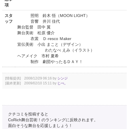
項
スタ
照明 鈴木 悟（MOON LIGHT）
ッフ
音響 井川 佳代
舞台監督 田中 翼
舞台美術 松原 優介
衣裳 Ｄ-resco Ｍaker
宣伝美術 小出 まこと（デザイン）
わたなべ えみ（イラスト）
ヘアメイク 市村 夏希
制作 劇団やったるＤＡＹ！
[情報提供] 2008/12/29 06:16 by
シンジ
[最終更新] 2009/02/10 15:11 by
じべ。
クチコミを投稿すると
CoRich舞台芸術！のランキングに反映されます。
面白そうな舞台を応援しましょう！