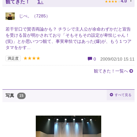
★
★
★
★
★
1
4.0
観てきた！
人
じべ。（7285）
若干甘口で賛否両論かも？ チラシで主人公が余命わずかだと宣告
を受ける旨が明かされており「そもそもその設定が卑怯じゃん！
(笑)」とか思いつつ観て、事実卑怯ではあった(爆)が、もう１つア
タマをかす...
★★★★
満足度
0
2009/02/10 15:11
観てきた！一覧へ
すべて見る
写真
15