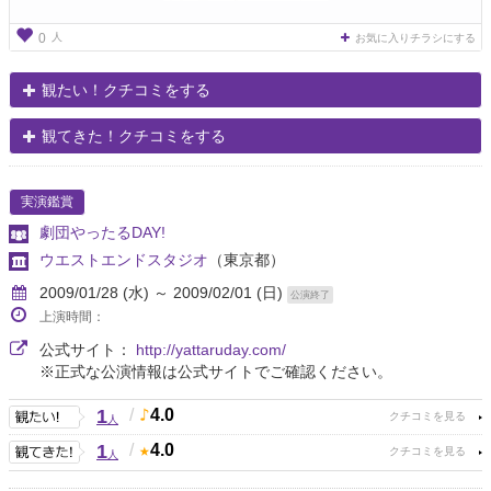
人
0
お気に入りチラシにする
観たい！クチコミをする
観てきた！クチコミをする
実演鑑賞
劇団やったるDAY!
ウエストエンドスタジオ
（東京都）
2009/01/28 (水) ～ 2009/02/01 (日)
公演終了
上演時間：
公式サイト：
http://yattaruday.com/
※正式な公演情報は公式サイトでご確認ください。
1
/
4.0
人
1
/
4.0
人