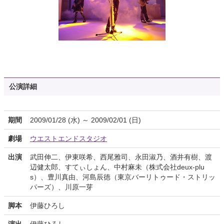
公演詳細
期間
2009/01/28 (水) ～ 2009/02/01 (日)
劇場
ウエストエンドスタジオ
出演
武田伸二、伊東咲希、西尾雅司、永田淑乃、酒井有樹、渡
辺健太郎、すてぃしょん、中村麻未（株式会社deux-plu
s）、豊川真由、河島辰徳（東京バーリトゥード・ストリッ
パーズ）、川原一芽
脚本
伊藤ひろし
演出
伊藤ひろし