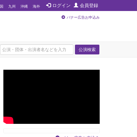
ログイン
会員登録
国
九州
沖縄
海外
バナー広告お申込み
公演検索