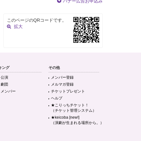
バナー広告お申込み
このページのQRコードです。
拡大
キング
その他
目公演
メンバー登録
目劇団
メルマガ登録
目メンバー
チケットプレゼント
ヘルプ
★こりっちチケット！
（チケット管理システム）
★keicoba [new!]
（演劇が生まれる場所から。）