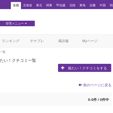
！
全国
北海道
東北
関東
甲信越
北陸
東海
近畿
中国
四
管理メニュー
団体WEBサイト管理
顧客管理
ランキング
チケプレ
掲示板
Myページ
一覧
たい！クチコミ一覧
観たい！クチコミをする
前のページに戻る
0-0件 / 0件中