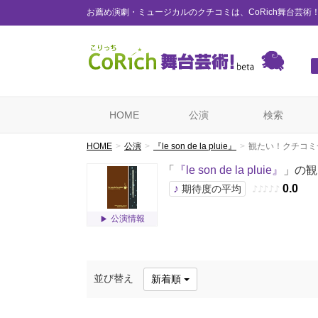
お薦め演劇・ミュージカルのクチコミは、CoRich舞台芸術
HOME
公演
検索
HOME
公演
『le son de la pluie』
観たい！クチコミ
「
『le son de la pluie』
」の観
♪
0.0
期待度の平均
♪
♪
♪
♪
♪
公演情報
並び替え
新着順