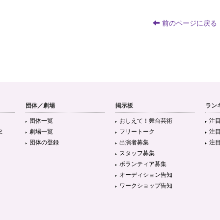
前のページに戻る
団体／劇場
掲示板
ラン
団体一覧
おしえて！舞台芸術
注
ミ
劇場一覧
フリートーク
注
団体の登録
出演者募集
注
スタッフ募集
ボランティア募集
オーディション告知
ワークショップ告知