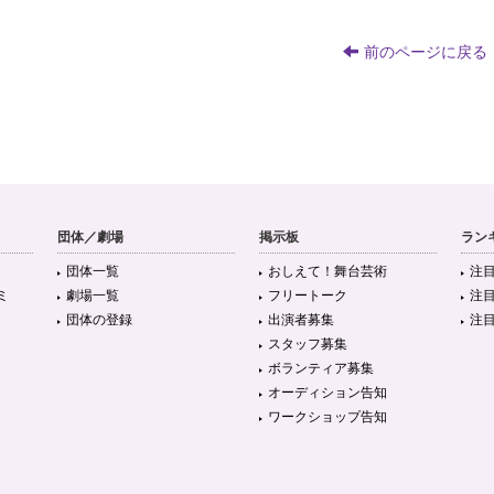
前のページに戻る
団体／劇場
掲示板
ラン
団体一覧
おしえて！舞台芸術
注
ミ
劇場一覧
フリートーク
注
団体の登録
出演者募集
注
スタッフ募集
ボランティア募集
オーディション告知
ワークショップ告知