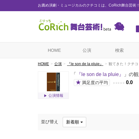
お薦め演劇・ミュージカルのクチコミは、CoRich舞台芸術
HOME
公演
検索
HOME
公演
『le son de la pluie』
観てきた！クチコ
「
『le son de la pluie』
」の観
★
0.0
満足度の平均
★
★
★
★
★
公演情報
並び替え
新着順