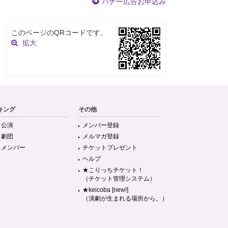
バナー広告お申込み
このページのQRコードです。
拡大
キング
その他
目公演
メンバー登録
目劇団
メルマガ登録
目メンバー
チケットプレゼント
ヘルプ
★こりっちチケット！
（チケット管理システム）
★keicoba [new!]
（演劇が生まれる場所から。）