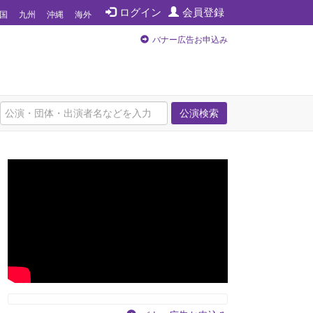
ログイン
会員登録
国
九州
沖縄
海外
バナー広告お申込み
公演検索