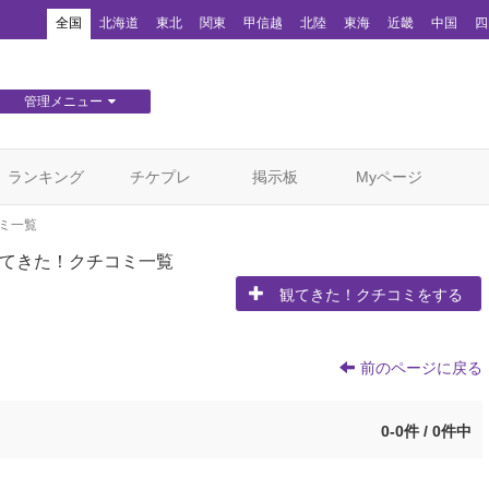
！
全国
北海道
東北
関東
甲信越
北陸
東海
近畿
中国
四
管理メニュー
団体WEBサイト管理
顧客管理
ランキング
チケプレ
掲示板
Myページ
ミ一覧
てきた！クチコミ一覧
観てきた！クチコミをする
前のページに戻る
0-0件 / 0件中