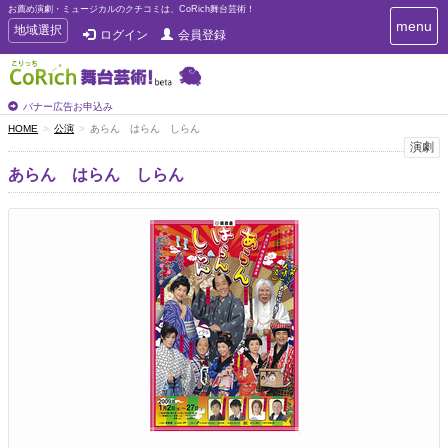
お薦め演劇・ミュージカルのクチコミは、CoRich舞台芸術！
T
menu
T
地域選択
ログイン
会員登録
o
o
g
g
g
g
l
l
バナー広告お申込み
e
e
HOME
公演
あらん はらん しらん
n
n
演劇
a
a
v
あらん はらん しらん
i
v
g
i
a
g
t
a
i
t
o
n
i
o
n