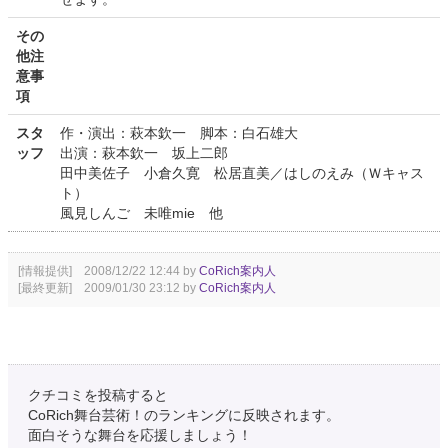
その
他注
意事
項
スタ
作・演出：萩本欽一 脚本：白石雄大
ッフ
出演：萩本欽一 坂上二郎
田中美佐子 小倉久寛 松居直美／はしのえみ（Ｗキャス
ト）
風見しんご 未唯mie 他
[情報提供] 2008/12/22 12:44 by
CoRich案内人
[最終更新] 2009/01/30 23:12 by
CoRich案内人
クチコミを投稿すると
CoRich舞台芸術！のランキングに反映されます。
面白そうな舞台を応援しましょう！