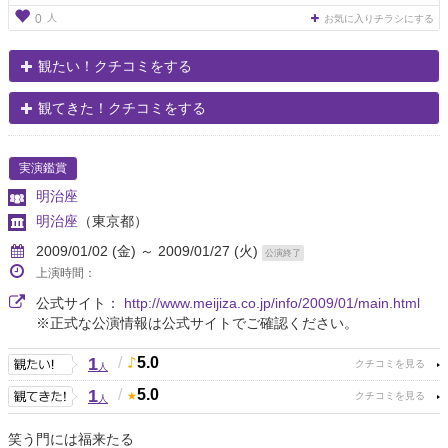
人
0
お気に入りチラシにする
観たい！クチコミをする
観てきた！クチコミをする
実演鑑賞
明治座
明治座
（東京都）
2009/01/02 (金) ～ 2009/01/27 (火)
公演終了
上演時間：
公式サイト：
http://www.meijiza.co.jp/info/2009/01/main.html
※正式な公演情報は公式サイトでご確認ください。
1
/
5.0
人
1
/
5.0
人
笑う門には福来たる