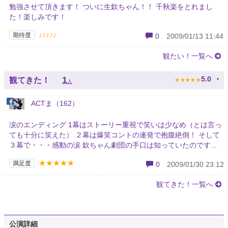
勉強させて頂きます！ ついに生欽ちゃん！！ 千秋楽をとれまし
た！楽しみです！
♪♪♪♪♪
期待度
0
2009/01/13 11:44
観たい！一覧へ
★
★
★
★
★
1
5.0
観てきた！
人
ACTま（162）
涙のエンディング 1幕はストーリー重視で笑いは少なめ（とは言っ
ても十分に笑えた） ２幕は爆笑コントの連発で抱腹絶倒！ そして
３幕で・・・感動の涙 欽ちゃん劇団の手口は知っていたのです...
★★★★★
満足度
0
2009/01/30 23:12
観てきた！一覧へ
公演詳細