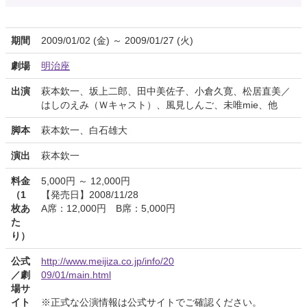
期間
2009/01/02 (金) ～ 2009/01/27 (火)
劇場
明治座
出演
萩本欽一、坂上二郎、田中美佐子、小倉久寛、松居直美／
はしのえみ（Ｗキャスト）、風見しんご、未唯mie、他
脚本
萩本欽一、白石雄大
演出
萩本欽一
料金
5,000円 ～ 12,000円
（1
【発売日】2008/11/28
枚あ
A席：12,000円 B席：5,000円
た
り）
公式
http://www.meijiza.co.jp/info/20
／劇
09/01/main.html
場サ
イト
※正式な公演情報は公式サイトでご確認ください。