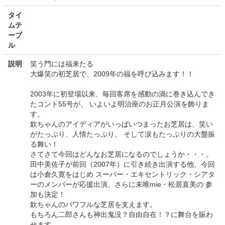
タイ
ムテ
ーブ
ル
説明
笑う門には福来たる
大爆笑の初芝居で、2009年の福を呼び込みます！！
2003年に初登場以来、毎回客席を感動の渦に巻き込んでき
たコント55号が、 いよいよ明治座のお正月公演を飾りま
す。
欽ちゃんのアイディアがいっぱいつまったお芝居は、笑い
がたっぷり、人情たっぷり、 そして涙もたっぷりの大盤振
る舞い！
さてさて今回はどんなお芝居になるのでしょうか・・・。
田中美佐子が前回（2007年）に引き続き出演する他、今回
は小倉久寛をはじめ スーパー・エキセントリック・シアタ
ーのメンバーが応援出演、さらに未唯mie・松居直美の 参
加も決定！
欽ちゃんのパワフルな芝居を支えます。
もちろん二郎さんも神出鬼没？自由自在！？に舞台を賑わ
せます。