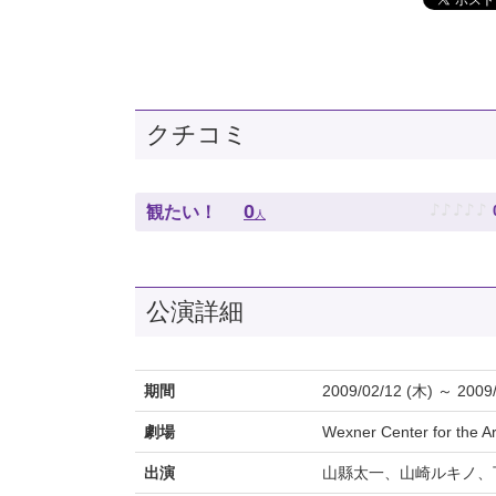
クチコミ
♪
♪
♪
♪
♪
0
観たい！
人
公演詳細
期間
2009/02/12 (木) ～ 2009
劇場
Wexner Center for
出演
山縣太一、山崎ルキノ、