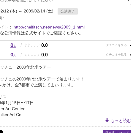
02/12 (木) ～ 2009/02/14 (土)
公演終了
間：
サイト：
http://chelfitsch.net/news/2009_1.html
な公演情報は公式サイトでご確認ください。
0
♪
♪
♪
♪
♪
/
0.0
人
0
★
★
★
★
★
/
0.0
人
ッチュ 2009年北米ツアー
ッチュの2009年は北米ツアーで始まります！
をかけ、全7都市で上演してまいります。
リス
9年1月15日〜17日
 Art Center
r Art Ce...
もっと読む