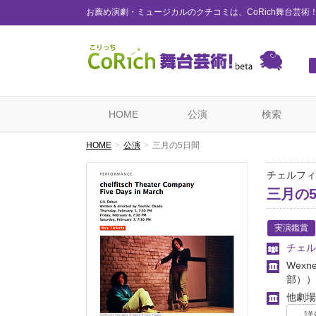
お薦め演劇・ミュージカルのクチコミは、CoRich舞台芸術
HOME
公演
検索
HOME
公演
三月の5日間
チェルフィ
三月の
実演鑑賞
チェル
Wexn
部））
他劇場