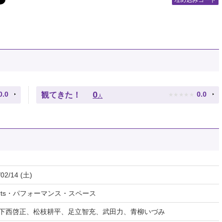
埋め込みコード
★
★
★
★
★
0
0.0
0.0
観てきた！
人
/02/14 (土)
 the Arts・パフォーマンス・スペース
下西啓正、松枝耕平、足立智充、武田力、青柳いづみ