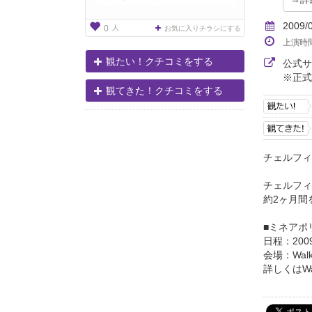
2009/
人
0
お気に入りチラシにする
上演時
観たい！クチコミをする
公式
※正式
観てきた！クチコミをする
チェルフィ
チェルフィ
約2ヶ月間
■ミネアポ
日程：200
会場：Walker
詳しくはWalke