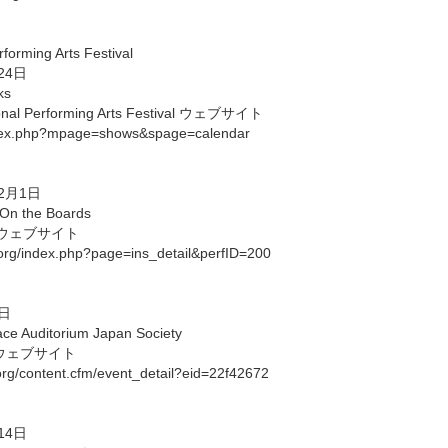
forming Arts Festival
24日
ks
al Performing Arts Festival ウェブサイト
/index.php?mpage=shows&spage=calendar
2月1日
On the Boards
ds ウェブサイト
org/index.php?page=ins_detail&perfID=200
日
e Auditorium Japan Society
y ウェブサイト
.org/content.cfm/event_detail?eid=22f42672
14日