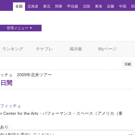
！
全国
北海道
東北
関東
甲信越
北陸
東海
近畿
中国
四
管理メニュー
団体WEBサイト管理
顧客管理
ランキング
チケプレ
掲示板
Myページ
演劇
ッチュ 2009年北米ツアー
5日間
フィッチュ
er Center for the Arts・パフォーマンス・スペース
（アメリカ（東
あり: