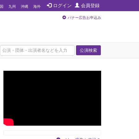
ログイン
会員登録
国
九州
沖縄
海外
バナー広告お申込み
公演検索