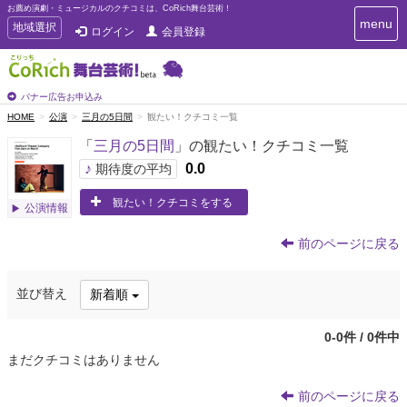
お薦め演劇・ミュージカルのクチコミは、CoRich舞台芸術！
T
menu
T
地域選択
ログイン
会員登録
o
o
g
g
g
g
l
l
バナー広告お申込み
e
e
HOME
公演
三月の5日間
観たい！クチコミ一覧
n
n
a
「
三月の5日間
」の観たい！クチコミ一覧
a
v
i
v
♪
0.0
期待度の平均
g
i
a
観たい！クチコミをする
g
公演情報
t
a
i
t
o
前のページに戻る
n
i
o
並び替え
新着順
n
0-0件 / 0件中
まだクチコミはありません
前のページに戻る