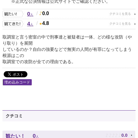
※正式な公演情報は公式サイトでご確認ください。
0
/
0.0
人
4
/
4.8
人
取調室と言う密室の中で刑事達と被疑者は一体、どの様な攻防（や
り取り）を展開
しているのか？自白の強要などで無実の人間が有罪になってしまう
根源はこの
取調室での攻防が全ての理由である。
埋め込みコード
クチコミ
♪
♪
♪
♪
♪
0
0.0
観たい！
人