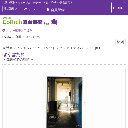
お薦め演劇・ミュージカルのクチコミは、CoRich舞台芸術！
T
menu
T
地域選択
ログイン
会員登録
o
o
g
g
g
g
l
l
バナー広告お申込み
e
e
HOME
公演
ぼくはだれ
n
n
演劇
a
a
v
大阪セレクション2009〜 ロクソドンタフェスティバル2009参加
i
v
ぼくはだれ
g
i
〜取調室での攻防〜
a
g
t
a
i
t
o
n
i
o
n