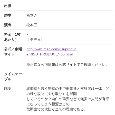
出演
脚本
松本匠
演出
松本匠
料金（1枚
～
あたり）
【発売日】
公式／劇場
http://web.mac.com/risuproduc
サイト
e/RISU_PRODUCE/Top.html
※正式な公演情報は公式サイトでご確認ください。
タイムテー
ブル
説明
取調室と言う密室の中で刑事達と被疑者は一体、ど
の様な攻防（やり取り）を展開
しているのか？自白の強要などで無実の人間が有罪
になってしまう根源はこの
取調室での攻防が全ての理由である。